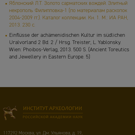
Яблонский Л.Т. Золото сарматских вождей. Элитный
некрополь Филипповка-1 (по материалам раскопок
2004-2009 гг.). Каталог коллекции. Кн. 1. М.: ИА РАН,
2013. 230 с.
Einflüsse der achämenidischen Kultur im südlichen
Uralvorland 2 Bd. 2 / Hrsg. Treister, L. Yablonsky.
Wien: Phoibos-Verlag, 2013. 500 S. (Ancient Toreutics
and Jewellery in Eastern Europe. 5)
117292 Москва, ул. Дм. Ульянова, д. 19,