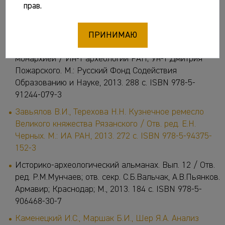
Керчь: ВТС Принт, 2013. 591 с. (Боспорские
прав.
исследования. Supplementum 10). ISBN 978-617-
7114-02-3
ПРИНИМАЮ
Завойкина Н.В. Боспорские фиасы: между полисом и
монархией / Ин-т археологии РАН; Ун-т Дмитрия
Пожарского. М.: Русский Фонд Содействия
Образованию и Науке, 2013. 288 с. ISBN
978-5-
91244-079-3
Завьялов В.И., Терехова Н.Н. Кузнечное ремесло
Великого княжества Рязанского / Отв. ред. Е.Н.
Черных. М.: ИА РАН, 2013. 272 с. ISBN 978-5-94375-
152-3
Историко-археологический альманах. Вып. 12 / Отв.
ред. Р.М.Мунчаев; отв. секр. С.Б.Вальчак, А.В.Пьянков.
Армавир; Краснодар; М., 2013. 184 с. ISBN 978-5-
906468-30-7
Каменецкий И.С., Маршак Б.И., Шер Я.А. Анализ