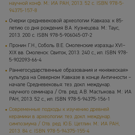
научной конф. М.: ИА РАН, 2013. 52 с. ISBN 978-5-
94375-157-8
Очерки средневековой археологии Кавказа: к 85-
летию со дня рождения В.А. Кузнецова. М.: Таус,
2013. 200 с. ISBN 978-5-906045-07-2
Пронин Г.Н., Соболь В.Е. Смоленские изразцы XVI–
XIX вв. Смоленск: Свиток, 2013. 240 с., ил. ISBN 978-
5-902093-66-4
Раннегосударственные образования и «княжеская»
культура на Северном Кавказе в конце Античности –
начале Средневековья: тез. докл. междунар.
научного семинара / Отв. ред. А.В. Мастыкова. М.: ИА
РАН, 2013. 52 с., ил. ISBN 978-5-94375-156-1
Современные подходы к изучению древней
керамики в археологии: тез. докл. междунар.
симпозиума / Отв. ред. Ю.Б. Цетлин. М.: ИА РАН,
2013. 84 с. ISBN 978-5-94375-155-4