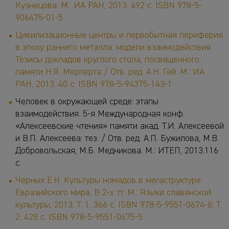
Кузнецова. М.: ИА РАН, 2013. 492 с. ISBN 978-5-
906475-01-5
Цивилизационные центры и первобытная периферия
в эпоху раннего металла: модели взаимодействия.
Тезисы докладов круглого стола, посвященного
памяти Н.Я. Мерперта / Отв. ред. А.Н. Гей. М.: ИА
РАН, 2013. 40 с. ISBN 978-5-94375-143-1
Человек в окружающей среде: этапы
взаимодействия. 5-я Международная конф.
«Алексеевские чтения» памяти акад. Т.И. Алексеевой
и В.П. Алексеева: тез. / Отв. ред. А.П. Бужилова, М.В.
Добровольская, М.Б. Медникова. М.: ИТЕП, 2013.116
с.
Черных Е.Н. Культуры номадов в мегаструктуре
Евразийского мира. В 2-х тт. М.: Языки славянской
культуры, 2013. Т. 1. 366 с. ISBN 978-5-9551-0674-8;
Т.
2. 428 с. ISBN 978-5-9551-0675-5