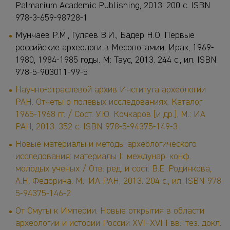
Palmarium Academic Publishing, 2013. 200 c. ISBN
978-3-659-98728-1
Мунчаев Р.М., Гуляев В.И., Бадер Н.О. Первые
российские археологи в Месопотамии. Ирак, 1969-
1980, 1984-1985 годы. М: Таус, 2013. 244 с., ил. ISBN
978-5-903011-99-5
Научно-отраслевой архив Института археологии
РАН. Отчеты о полевых исследованиях. Каталог
1965-1968 гг. / Сост. У.Ю. Кочкаров [и др.]. М.: ИА
РАН, 2013. 352 с. ISBN 978-5-94375-149-3
Новые материалы и методы археологического
исследования: материалы II междунар. конф.
молодых ученых / Отв. ред. и сост. В.Е. Родинкова,
А.Н. Федорина. М.: ИА РАН, 2013. 204 с., ил. ISBN 978-
5-94375-146-2
От Смуты к Империи. Новые открытия в области
археологии и истории России XVI–XVIII вв.: тез. докл.