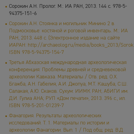
Сорокин А.Н. Пролог. М.: ИА РАН, 2013. 144 с. 978-5-
94375-151-6
Сорокин А.Н. Стоянка и могильник Минино 2 в
Подмосковье: костяной и роговой инвентарь. М.: ИА
РАН, 2013. 448 с. (Электронное издание на сайте
ИАРАН:
http://archaeolog.ru/media/books_2013/Soroki
ISBN 978-5-94375-154-7
Третья Абхазская международная археологическая
конференция: Проблемы древней и средневековой
археологии Кавказа. Материалы / Отв. ред. О.Х.
Бгажба, А.Н. Габелия, А.И. Джопуа, М.Т. Кашуба, С.Ш.
Салакая, А.Ю. Скаков. Сухум: ИИМК РАН; АбИГИ им.
Д.И. Гулиа АНА; РУП «Дом печати», 2013. 396 с., ил.
ISBN
978-5-201-01239-7
Фанагория. Результаты археологических
исследований. Т. 1. Материалы по истории и
археологии Фанагории. Вып. 1 / Под общ. ред. В.Д.