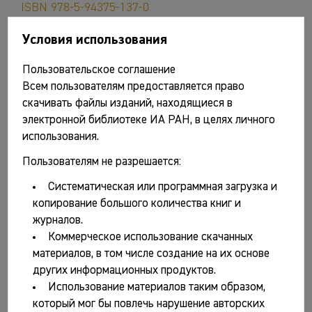
ISBN 978-5-94375-137-0
Борисов А.В., Коробов Д.С. Древнее и средневековое
Условия использования
земледелие в Кисловодской котловине: итоги
почвенно-археологических исследований. М.: Таус,
Пользовательское соглашение
2013. 272 с. ISBN 978-5-906045-02-7
Всем пользователям предоставляется право
скачивать файлы изданий, находящиеся в
Буров В.А. Государево богомолье – Соловецкий
электронной библиотеке ИА РАН, в целях личного
монастырь: Проблемы истории великой северной
использования.
обители (XV–XIX века): монография / Ин-т
археологии РАН; Соловецкий гос. ист.-архит. и
Пользователям не разрешается:
природ. музей-заповедник. М.; Архангельск: ИА РАН,
Систематическая или программная загрузка и
2013. 500 с., ил., табл., карты. ISBN 978-5-94375-145-5
копирование большого количества книг и
Древности Боспора. Т. 17 / Отв. ред. и сост. А.А.
журналов.
Масленников, А.А. Завойкин. М.: ИА РАН, 2013. 416 с.
Коммерческое использование скачанных
ISBN 978-5-94375-150-9
материалов, в том числе создание на их основе
Завойкин А.А. Образование Боспорского государства.
других информационных продуктов.
Археология и хронология становления державы
Использование материалов таким образом,
Спартокидов / Отв. ред. В.Н. Зинько. Симферополь;
который мог бы повлечь нарушение авторских