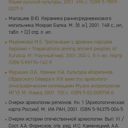
Языки русской культуры, 2001. 496 с. ISBN 5-7859-
0207-9
Малашев В.Ю. Керамика раннесредневекового
могильника Мокрая Балка. М.: [б. и.], 2001. 148 с., ил.,
табл. + [2] отд. л. ил.
Медникова М.Б. Трепанации у древних народов
Евразии = Trepanations among ancient peoples of
Eurasia. М.: Научный мир, 2001. 304 с., 8 л. ил., портр.
ISBN
5-89176-162-9
Мурашко О.А., Кренке Н.А. Культура аборигенов
Обдорскоrо Севера в XIX веке (no археолого-
этноrрафическим коллекциям Музея антропологии
МГУ). М.: Наука, 2001. 155 с. ISBN 5-02-008758-0
Очерки археологии регионов. Кн. 1 (Археологическая
карта России). М.: ИА РАН, 2001. ISBN 5-94375-004-5
Очерки истории отечественной археологии. Вып. III /
Сост. А.А. Формозов; отв. ред. И.С. Каменецкий, А.А.