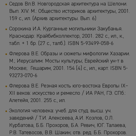
Седов Вл.В. Новгородская архитектура на Шелони.
Вып. XIV. М.: Общество историков архитектуры, 2001.
159 с., ил. (Архив архитектуры. Вып. 6)
Сорокина И.А. Курганные могильники Закубанья.
Краснодар: Крайбибколлектор, 2001. 282 с., ил., к.,
табл. + 1 бр. (27 с., талб.). ISBN 5-93499-058-6
Флерова В.Е. Образы и сюжеты мифологии Хазарии.
М.; Иерусалим: Мосты культуры; Еврейский ун-т в
Москве; Гешарим, 2001. 154 [4] с., ил., карт. ISBN 5-
93273-070-6
Флерова В.Е. Резная кость юго-востока Европы IX–
XII веков: искусство и ремесло / ИА РАН, ГЭ. СПб.:
Алетейя, 2001. 255 с., ил.
Экология человека
: учеб. для студ. высш. уч.
заведений / Т.И. Алексеева, А.И. Козлов, О.Л.
Курбатова, Б.Б. Прохоров, Б.А. Ревич, ЮГ. Талаева,
Р.В. Татевосов, В.В. Шакин; отв. ред. Б.Б. Прохоров.