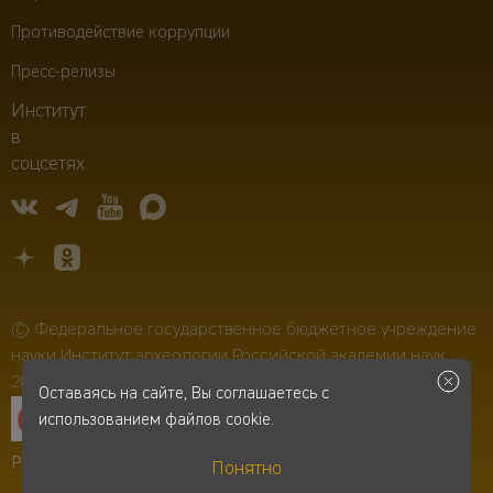
Противодействие коррупции
Пресс-релизы
Институт
в
соцсетях
© Федеральное государственное бюджетное учреждение
науки Институт археологии Российской академии наук,
2006–2026
Оставаясь на сайте, Вы соглашаетесь с
использованием файлов cookie.
Разработка сайта
-
Infospice
Понятно