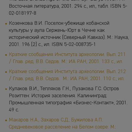
Восточная литература, 2001. 294 с., ил., табл. ISBN 5-
02-018197-8
Козенкова В.И. Поселок-убежище кобанской
культуры у аула Сержень-Юрт в Чечне как
исторический источник (Северный Кавказ). М.: Наука,
2001. 196 [2] с., ил. ISBN 5-02-008735-1
Краткие сообщения Института археологии. Вып. 211
/ Глав. ред. В.В. Седов. М.: ИА РАН, 2001. 133 с., ил.
Краткие сообщения Института археологии. Вып. 212
/ Глав. ред. В.В. Седов. М.: ИА РАН, 2001. 110 с., ил.
Кулаков В.И., Тепляков Г.Н., Пузакова Г.С. Остров
Розиттен: История заселения. Калининград:
Промышленная типография «Бизнес-Контакт», 2001.
49 с.
Макаров Н.А., Захаров С.Д., Бужилова А.П.
Средневековое расселение на Белом озере. М.: