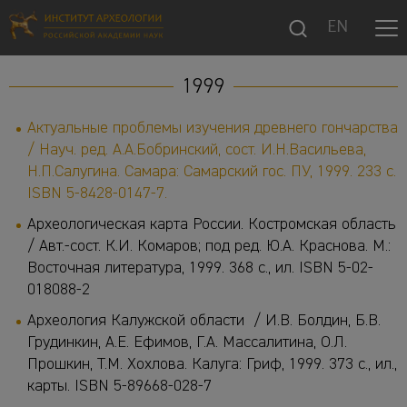
EN
1999
Актуальные проблемы изучения древнего гончарства
/ Науч. ред. А.А.Бобринский, сост. И.Н.Васильева,
Н.П.Салугина.
Самара: Самарский гос. ПУ, 1999.
233 с.
ISBN 5-8428-0147-7.
Археологическая карта России. Костромская область
/ Авт.-сост. К.И. Комаров; под ред. Ю.А. Краснова. М.:
Восточная литература, 1999. 368 с., ил. ISBN 5-02-
018088-2
Археология Калужской области / И.В. Болдин, Б.В.
Грудинкин, А.Е. Ефимов, Г.А. Массалитина, О.Л.
Прошкин, Т.М. Хохлова. Калуга: Гриф, 1999. 373 с., ил.,
карты. ISBN 5-89668-028-7