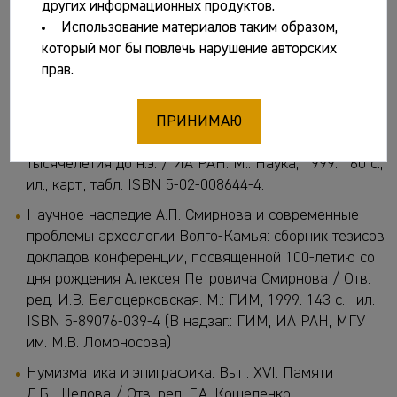
других информационных продуктов.
Кузьминых С.В., Старостин П.Н., Хузин Ф.Ш. Альфред
Использование материалов таким образом,
Хасанович Халиков. Очерк жизни и научной
который мог бы повлечь нарушение авторских
деятельности. Казань: Ин-т истории им. Ш.
прав.
Марджани, 1999. 58 с.
Медведев А.П. Ранний железный век лесостепного
ПРИНИМАЮ
Подонья. Археология и этнокультурная история I
тысячелетия до н.э. / ИА РАН. М.: Наука, 1999. 160 с.,
ил., карт., табл. ISBN 5-02-008644-4.
Научное наследие А.П. Смирнова и современные
проблемы археологии Волго-Камья: сборник тезисов
докладов конференции, посвященной 100-летию со
дня рождения Алексея Петровича Смирнова / Отв.
ред. И.В. Белоцерковская. М.: ГИМ, 1999. 143 с., ил.
ISBN 5-89076-039-4 (В надзаг.: ГИМ, ИА РАН, МГУ
им. М.В. Ломоносова)
Нумизматика и эпиграфика. Вып. XVI. Памяти
Д.Б. Шелова / Отв. ред. Г.А. Кошеленко,