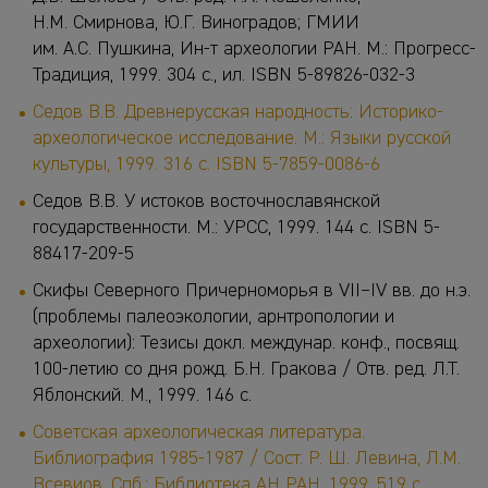
Н.М. Смирнова, Ю.Г. Виноградов; ГМИИ
им. А.С. Пушкина, Ин-т археологии РАН. М.: Прогресс-
Традиция, 1999. 304 с., ил. ISBN 5-89826-032-3
Седов В.В. Древнерусская народность: Историко-
археологическое исследование. М.: Языки русской
культуры, 1999. 316 с. ISBN 5-7859-0086-6
Седов В.В. У истоков восточнославянской
государственности. М.: УРСС, 1999. 144 с. ISBN 5-
88417-209-5
Скифы Северного Причерноморья в VII
–
IV вв. до н.э.
(проблемы палеоэкологии, арнтропологии и
археологии): Тезисы докл. междунар. конф., посвящ.
100-летию со дня рожд. Б.Н. Гракова / Отв. ред. Л.Т.
Яблонский. М., 1999. 146 с.
Советская археологическая литература.
Библиография 1985-1987 / Сост. Р. Ш. Левина, Л.М.
Всевиов. Спб.: Библиотека АН РАН, 1999. 519 с.