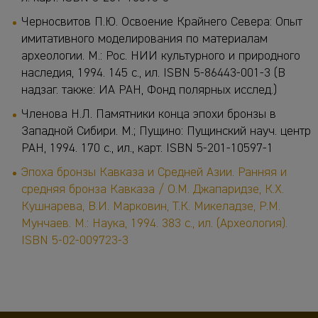
Черносвитов П.Ю. Освоение Крайнего Севера: Опыт
имитативного моделирования по материалам
археологии. М.: Рос. НИИ культурного и природного
наследия, 1994. 145 с., ил. ISBN 5-86443-001-3 (В
надзаг. также: ИА РАН, Фонд полярных исслед.)
Членова Н.Л. Памятники конца эпохи бронзы в
Западной Сибири. М.; Пущино: Пущинский науч. центр
РАН, 1994. 170 с., ил., карт. ISBN 5-201-10597-1
Эпоха бронзы Кавказа и Средней Азии. Ранняя и
средняя бронза Кавказа /
О.М. Джапаридзе, К.Х.
Кушнарева, В.И. Марковин, Т.К. Микеладзе, Р.М.
Мунчаев.
М.: Наука, 1994. 383 с., ил. (Археология).
ISBN 5-02-009723-3