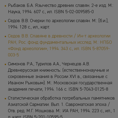
Рыбаков Б.А. Язычество древних славян. 2-е изд. М.:
Наука, 1994. 607 с., ил. ISBN 5-02-009585-0
Седов В.В. Очерки по археологии славян. М.: [б.и.],
1994. 128 с., ил., карт.
Седов В.В. Славяне в древности / Ин-т археологии
РАН, Рос. фонд фундаментальных исслед. М.: НПБО
«Фонд археологии», 1994. 343 с., ил. ISBN 5-87059-
003-5
Симонов Р.А., Турилов А.А., Чернецов А.В.
Древнерусская книжность: (естественнонаучные и
сокровенные знания в России XVI в., связанные с
Иваном Рыковым). М.: Московская государственная
академия печати, 1994. 166 с. ISBN 5-7043-0125-8
Статистическая обработка погребальных памятников
Азиатской Сарматии. Вып. 1. Савроматская эпоха /
Отв. ред. М.Г. Мошкова. М.: ИА РАН, 1994. 223 с., ил., 1
л. карт. ISBN 5-201-10595-5