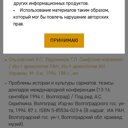
других информационных продуктов.
Курганы левобережного Илека. Вып. 2 / ИА РАН,
Использование материалов таким образом,
Оренбургский гос. пед. ин-т, Российский отд.
который мог бы повлечь нарушение авторских
Американо-Казахского археолог. проекта; отв. ред.
прав.
Л.Т. Яблонский. М.: ИА РАН, 1994. 178 с.
Кызласов И.Л. Рунические письменности
ПРИНИМАЮ
евразийских степей. М.: Восточная литература, 1994.
327 с. ISBN 5-02-017741-5
Ольховский В.С., Евдокимов Г.Л. Скифские изваяния
/ Ин-т археологии РАН; Ин-т археологии АН
Украины. М.: б.и., 1994. 188 с., ил.
Проблемы истории и культуры сарматов: тезисы
докладов международной конференции (13-16
сентября 1994 г., Волгоград) / Под ред. А.С.
Скрипкина. Волгоград: Изд-во Волгоградского гос. ун-
та, 1994. 87 с. ISBN 5-85534-023-6 (В надзаг.: ИА РАН,
Волгоградский гос. ун-т, Волгоградский обл. краевед.
музей).