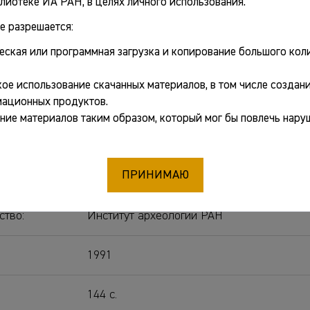
лиотеке ИА РАН, в целях личного использования.
е разрешается:
еская или программная загрузка и копирование большого коли
ные сведения
ое использование скачанных материалов, в том числе создани
Смирнов Александр Сергеевич
ационных продуктов.
ние материалов таким образом, который мог бы повлечь нару
:
Неолит Верхней и Средней Десны
ПРИНИМАЮ
Москва
ство:
Институт археологии РАН
1991
144 с.