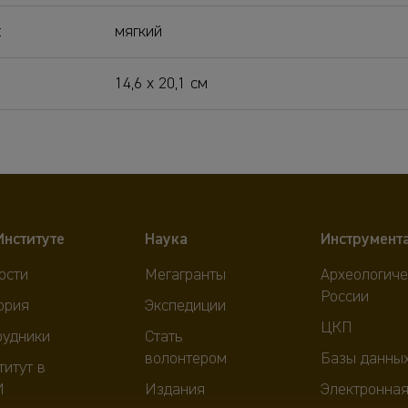
:
мягкий
14,6 х 20,1 см
Институте
Наука
Инструмент
ости
Мегагранты
Археологиче
России
ория
Экспедиции
ЦКП
рудники
Стать
волонтером
Базы данны
титут в
И
Издания
Электронная