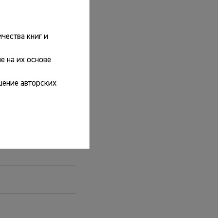
чества книг и
е на их основе
шение авторских