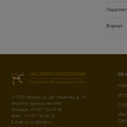
Переплет
Формат:
Об 
Нов
Ист
117292 Москва, ул. Дм. Ульянова, д. 19,
Институт археологии РАН
Сот
Телефон:
+7 499 126 47 98
Инс
Факс: +7 499 126 06 30
СМ
E-mail:
ia.ras@mail.ru