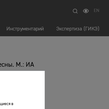
EN
Инструментарий
Экспертиза (ГИКЭ)
сны. М.: ИА
щиеся в