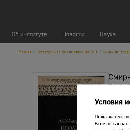
Об институте
Новости
Наука
/
/
Главная
Электронная библиотека ИА РАН
Книги по года
Смирн
РАН, 1
Условия и
Файлы
Пользовательско
Всем пользовате
о