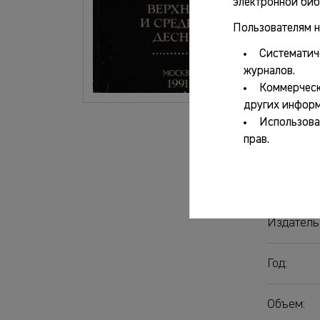
электронной биб
Пользователям н
Систематич
Основ
журналов.
Коммерческ
Авторы:
других информ
Использова
прав.
Название
Город:
Издатель
Год:
Объем: