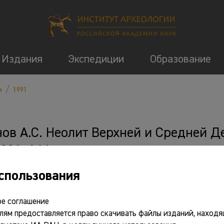
Издания
Экспедиции
Образование
/
м
1991
ов А.С. Неолит Верхней и Средней Де
991. 144 с., ил.
спользования
 и ссылки
е соглашение
лям предоставляется право скачивать файлы изданий, находя
ткрыть PDF