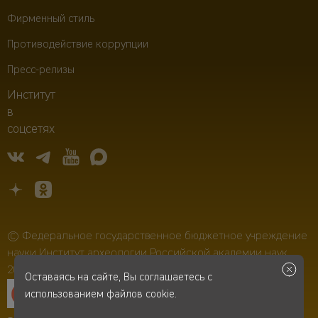
Фирменный стиль
Противодействие коррупции
Пресс-релизы
Институт
в
соцсетях
© Федеральное государственное бюджетное учреждение
науки Институт археологии Российской академии наук,
2006–2026
Оставаясь на сайте, Вы соглашаетесь с
использованием файлов cookie.