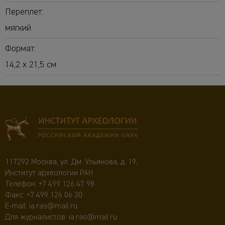
Переплет:
мягкий
Формат:
14,2 х 21,5 см
117292 Москва, ул. Дм. Ульянова, д. 19,
Институт археологии РАН
Телефон:
+7 499 126 47 98
Факс: +7 499 126 06 30
E-mail:
ia.ras@mail.ru
Для журналистов:
ia.ras@mail.ru