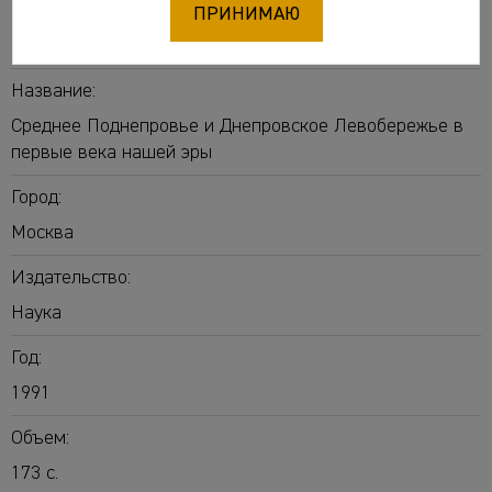
ПРИНИМАЮ
Обломский Андрей Михайлович
Терпиловский
Ростислав Всеволодович
Название:
Среднее Поднепровье и Днепровское Левобережье в
первые века нашей эры
Город:
Москва
Издательство:
Наука
Год:
1991
Объем:
173 с.