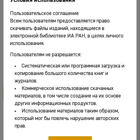
Пользовательское соглашение
Всем пользователям предоставляется право
Обломский А.М., Терпиловский Р.В.
скачивать файлы изданий, находящиеся в
Среднее Поднепровье и Днепровское
электронной библиотеке ИА РАН, в целях личного
использования.
Левобережье в первые века нашей эры. М.:
Наука, 1991. 173 с.
Пользователям не разрешается:
Систематическая или программная загрузка и
копирование большого количества книг и
Файлы и ссылки
журналов.
Коммерческое использование скачанных
открыть PDF
материалов, в том числе создание на их основе
других информационных продуктов.
Использование материалов таким образом,
который мог бы повлечь нарушение авторских
Основные сведения
прав.
Авторы: