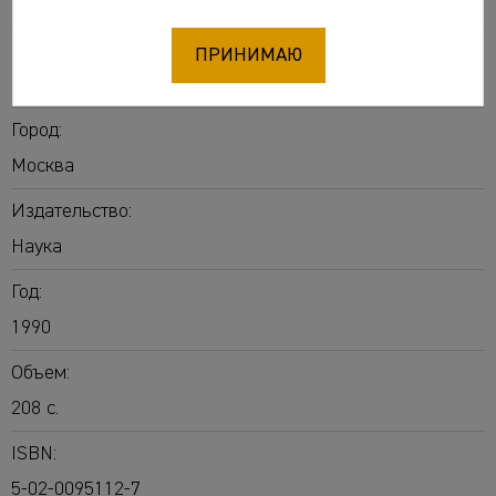
Плетнева Светлана Александровна
Название:
ПРИНИМАЮ
Половцы
Город:
Москва
Издательство:
Наука
Год:
1990
Объем:
208 с.
ISBN:
5-02-0095112-7