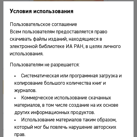
Условия использования
Пользовательское соглашение
Плетнева С.А. Половцы. М.: Наука, 1990.
Всем пользователям предоставляется право
208 с. (Серия "Страницы истории нашей
скачивать файлы изданий, находящиеся в
электронной библиотеке ИА РАН, в целях личного
Родины")
использования.
Пользователям не разрешается:
Файлы и ссылки
Систематическая или программная загрузка и
копирование большого количества книг и
открыть PDF
журналов.
Коммерческое использование скачанных
материалов, в том числе создание на их основе
других информационных продуктов.
Основные сведения
Использование материалов таким образом,
который мог бы повлечь нарушение авторских
Авторы:
прав.