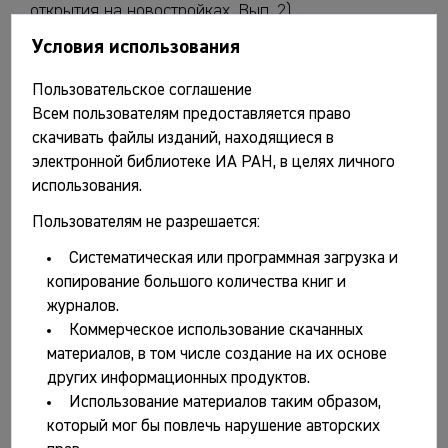
открытия на новостройках. Вып. 2)
Герасимова М.М., Рудь Н.М., Яблонский Л.Т.
Условия использования
Антропология античного и средневекового
Пользовательское соглашение
населения Восточной Европы. М.: Наука, 1987. 253 с.
Всем пользователям предоставляется право
Крайнов Д.А., Гадзяцкая О.С. Фатьяновская культура:
скачивать файлы изданий, находящиеся в
Ярославское Поволжье. М.: Наука, 1987. 145 с., 71
электронной библиотеке ИА РАН, в целях личного
табл. (САИ. Вып. В1-22)
использования.
Краснов Ю.А. Древние и средневековые пахотные
Пользователям не разрешается:
орудия Восточной Европы. М.: Наука, 1987. 237 с.
Систематическая или программная загрузка и
Краткие сообщения Института археологии. Вып. 189.
копирование большого количества книг и
Каменный век / Отв. ред. И.Т. Кругликова. М.: Наука,
журналов.
1987. 112 с.
Коммерческое использование скачанных
Краткие сообщения Института археологии. Вып. 190.
материалов, в том числе создание на их основе
Средневековые древности Восточной Европы / Отв.
других информационных продуктов.
ред. И.Т. Кругликова. М.: Наука, 1987. 112 с.
Использование материалов таким образом,
который мог бы повлечь нарушение авторских
Краткие сообщения Института археологии. Вып. 191.