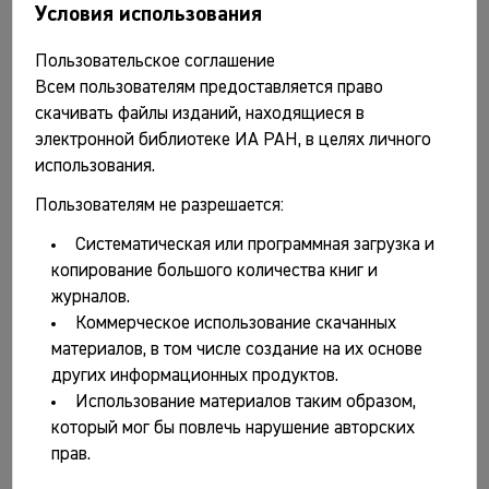
Условия использования
Косарев М.Ф. Западная Сибирь в древности. М.:
Наука, 1984. 245 с.
Пользовательское соглашение
Кирпичников А.Н. Каменные крепости Новгородской
Всем пользователям предоставляется право
земли / Отв. ред. П.А. Раппопорт; ИА АН СССР,
скачивать файлы изданий, находящиеся в
Ленинградское отделение. Л.: Наука, Ленинград. отд-
электронной библиотеке ИА РАН, в целях личного
е, 1984. 275 с., ил.
использования.
Краткие сообщения Института археологии. Вып. 177.
Пользователям не разрешается:
Неолит и бронза на территории СССР / Отв. ред. И.Т.
Систематическая или программная загрузка и
Кругликова. М.: Наука, 1984. 113 с.
копирование большого количества книг и
Краткие сообщения Института археологии. Вып. 178.
журналов.
Памятники железного века / Отв. ред. И.Т.
Коммерческое использование скачанных
Кругликова. М.: Наука, 1984. 104 с.
материалов, в том числе создание на их основе
других информационных продуктов.
Краткие сообщения Института археологии. Вып. 179.
Использование материалов таким образом,
Славянская археология / Отв. ред. И.Т. Кругликова.
который мог бы повлечь нарушение авторских
М.: Наука, 1984. 104 с.
прав.
Краткие сообщения Института археологии. Вып. 180.