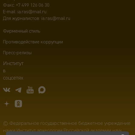
Факс: +7 499 126 06 30
E-mail:
ia.ras@mail.ru
Для журналистов:
ia.ras@mail.ru
Фирменный стиль
Противодействие коррупции
Пресс-релизы
Институт
в
соцсетях
© Федеральное государственное бюджетное учреждение
науки Институт археологии Российской академии наук,