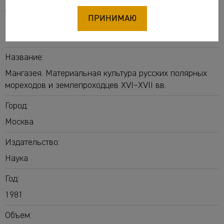
Авторы:
ПРИНИМАЮ
Белов Михаил Иванович
Овсянников Олег
Владимирович
Старков Вадим Федорович
Название:
Мангазея. Материальная культура русских полярных
мореходов и землепроходцев XVI–XVII вв.
Город:
Москва
Издательство:
Наука
Год:
1981
Объем: