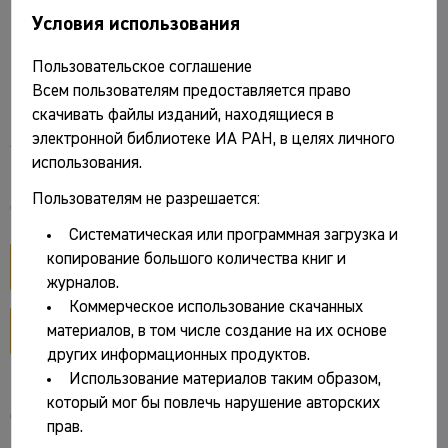
Условия использования
Белов М.И., Овсянников О.В., Старков В.Ф.
Пользовательское соглашение
Мангазея. Материальная культура русских
Всем пользователям предоставляется право
полярных мореходов и землепроходцев
скачивать файлы изданий, находящиеся в
XVI–XVII вв. М.: Наука, 1981.152 с.
электронной библиотеке ИА РАН, в целях личного
использования.
Пользователям не разрешается:
Файлы и ссылки
Систематическая или программная загрузка и
копирование большого количества книг и
открыть PDF
журналов.
Коммерческое использование скачанных
открыть разворот
материалов, в том числе создание на их основе
других информационных продуктов.
Использование материалов таким образом,
который мог бы повлечь нарушение авторских
Основные сведения
прав.