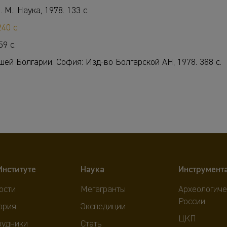
М.: Наука, 1978. 133 с.
40 с.
9 с.
шей Болгарии. София: Изд-во Болгарской АН, 1978. 388 с.
Институте
Наука
Инструмент
ости
Мегагранты
Археологиче
России
ория
Экспедиции
ЦКП
рудники
Стать