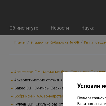
Об институте
Новости
Наука
/
/
Главная
Электронная библиотека ИА РАН
Книги по года
Алексеева Е.М. Античные бусы Северного Причерномо
Археологические открытия 1977 года: сб. статей / А
Условия и
Бадео О.Н. Сунгирь. Верхнепалеолитетическая стоян
Бобринский А.А. Гончарство Восточной Европы: исто
Пользовательско
Всем пользовате
Гуляев В.И. Сколько раз открывали Америку? М.: Зн