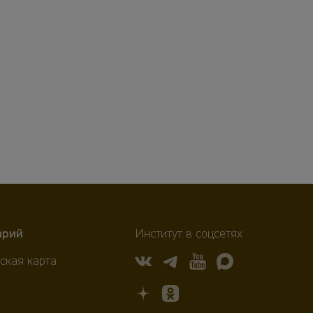
арий
Институт в соцсетях
ская карта