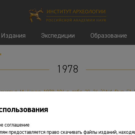
Издания
Экспедиции
Образование
м
1978
рья. М.: Наука, 1978. 104 с., табл. 20–34. (САИ. Вып. Г1-
Н СССР, Ин-т археологии; отв. ред. Б.А. Рыбаков. М.: Наука,
спользования
ка. М.: Наука, 1978. 271 с.
чники и методы изучения. М.: Наука, 1978. 272 с., ил.
е соглашение
лям предоставляется право скачивать файлы изданий, находя
ание, 1978. 112 с.