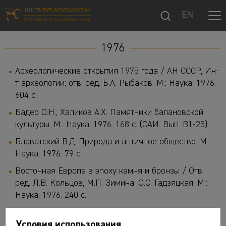
EN
1976
Археологические открытия 1975 года / АН СССР, Ин-
т археологии; отв. ред. Б.А. Рыбаков. М.: Наука, 1976.
604 с.
Бадер О.Н., Халиков А.Х. Памятники балановской
культуры. М.: Наука, 1976. 168 с. (САИ. Вып. В1-25)
Блаватский В.Д. Природа и античное общество. М.:
Наука, 1976. 79 с.
Восточная Европа в эпоху камня и бронзы / Отв.
ред. Л.В. Кольцов, М.П. Зимина, О.С. Гадзяцкая. М.:
Наука, 1976. 240 с.
Гадзяцкая О.С. Памятники фатьяновской культуры:
Условия использования
Ивановско-Горьковская группа. М.: Наука, 1976. 136