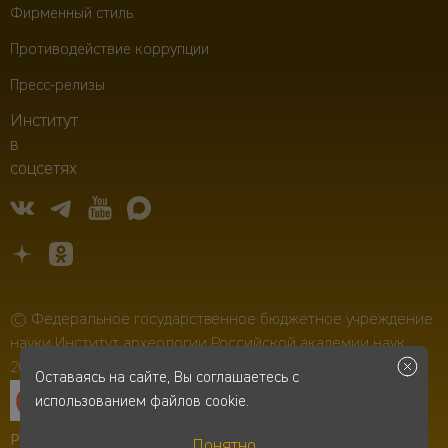
Фирменный стиль
Противодействие коррупции
Пресс-релизы
Институт
в
соцсетях
© Федеральное государственное бюджетное учреждение
науки Институт археологии Российской академии наук,
2006–2026
Оставаясь на сайте, Вы соглашаетесь с
использованием файлов cookie.
Разработка сайта
-
Infospice
Понятно