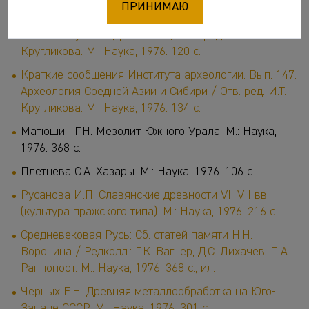
ПРИНИМАЮ
Краткие сообщения Института археологии. Вып. 146.
Славяно-русские древности / Отв. ред. И.Т.
Кругликова. М.: Наука, 1976. 120 с.
Краткие сообщения Института археологии. Вып. 147.
Археология Средней Азии и Сибири / Отв. ред. И.Т.
Кругликова. М.: Наука, 1976. 134 с.
Матюшин Г.Н. Мезолит Южного Урала. М.: Наука,
1976. 368 с.
Плетнева С.А. Хазары. М.: Наука, 1976. 106 с.
Русанова И.П. Славянские древности VI–VII вв.
(культура пражского типа). М.: Наука, 1976. 216 с.
Средневековая Русь: Сб. статей памяти Н.Н.
Воронина / Редколл.: Г.К. Вагнер, Д.С. Лихачев, П.А.
Раппопорт. М.: Наука, 1976. 368 с., ил.
Черных Е.Н. Древняя металлообработка на Юго-
Западе СССР. М.: Наука, 1976. 301 с.