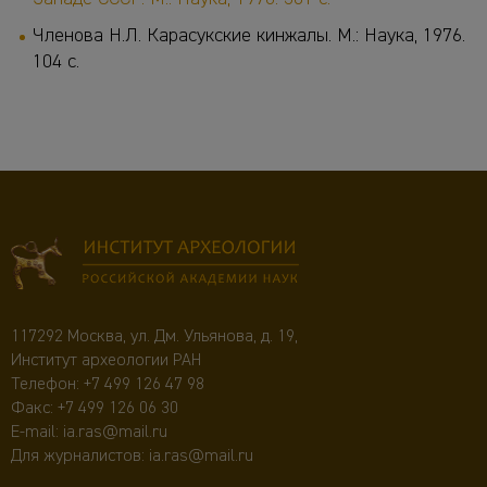
Членова Н.Л. Карасукские кинжалы. М.: Наука, 1976.
104 с.
117292 Москва, ул. Дм. Ульянова, д. 19,
Институт археологии РАН
Телефон:
+7 499 126 47 98
Факс: +7 499 126 06 30
E-mail:
ia.ras@mail.ru
Для журналистов:
ia.ras@mail.ru