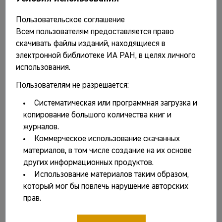
с., 35 табл. (САИ. Вып. В1-21)
Пользовательское соглашение
Даркевич В.П. Художественный металл Востока, VIII–
Всем пользователям предоставляется право
XIII вв.: Произведения восточной торевтики на
скачивать файлы изданий, находящиеся в
территории Европейской части СССР и Зауралья. М.:
электронной библиотеке ИА РАН, в целях личного
Наука, 1976. 199 с.
использования.
Даркевич В.П. Аргонавты Средневековья. М.: Наука,
Пользователям не разрешается:
1976. 200 с. (Из истории мировой культуры)
Систематическая или программная загрузка и
Дэвлет М.А. Петроглифы Улуг-Хема. М.: Наука, 1976.
копирование большого количества книг и
120 с.
журналов.
Дэвлет М.А.Большая Боярская писаница. М.: Наука,
Коммерческое использование скачанных
1976. 20 с.
материалов, в том числе создание на их основе
других информационных продуктов.
Гуляев В.И. По следам конкистадоров. М.: Наука,
Использование материалов таким образом,
1976. 159 с.
который мог бы повлечь нарушение авторских
Краткие сообщения Института археологии. Вып. 145.
прав.
Античные памятники Северного Причерноморья /
Отв. ред. И.Т. Кругликова. М.: Наука, 1976. 120 с.