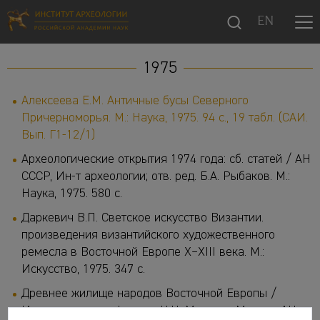
EN
1975
Алексеева Е.М. Античные бусы Северного
Причерноморья. М.: Наука, 1975. 94 с., 19 табл. (САИ.
Вып. Г1-12/1)
Археологические открытия 1974 года: сб. статей / АН
СССР, Ин-т археологии; отв. ред. Б.А. Рыбаков. М.:
Наука, 1975. 580 с.
Даркевич В.П. Светское искусство Византии.
произведения византийского художественного
ремесла в Восточной Европе X–XIII века. М.:
Искусство, 1975. 347 с.
Древнее жилище народов Восточной Европы /
Институт этнографии им. Н.Н. Миклухо-Маклая АН