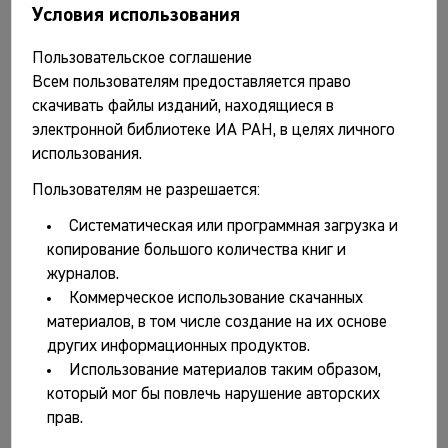
СССР; отв. ред. М.Г. Рабинович; авторы: Л.Г. Нечаева,
Условия использования
Э.А. Рикман, И.Г. Хынку, П.А. Раппопорт, М.Г.
Рабинович, Н.П. Приходько, В.В. Седов. М.: Наука,
Пользовательское соглашение
1975. 304 с.
Всем пользователям предоставляется право
скачивать файлы изданий, находящиеся в
Каменецкий И.С., Маршак Б.И., Шер Я.А. Анализ
электронной библиотеке ИА РАН, в целях личного
археологических источников (возможности
использования.
формализованного подхода) / Государственный
Эрмитаж. М.: Наука, 1975.178 с.
Пользователям не разрешается:
Краткие сообщения Института археологии. Вып. 141.
Систематическая или программная загрузка и
Каменный век / Отв. ред. И.Т. Кругликова. М.: Наука,
копирование большого количества книг и
1975. 120 с.
журналов.
Коммерческое использование скачанных
Краткие сообщения Института археологии. Вып. 142.
материалов, в том числе создание на их основе
Памятники эпохи бронзы и раннего железа / Отв.
других информационных продуктов.
ред. И.Т. Кругликова. М.: Наука, 1975. 128 с.
Использование материалов таким образом,
Краткие сообщения Института археологии. Вып. 143.
который мог бы повлечь нарушение авторских
Античная археология / Отв. ред. И.Т. Кругликова. М.:
прав.
Наука, 1975. 128 с.