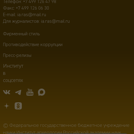
Телефон:
+7 499 126 47 98
Факс: +7 499 126 06 30
E-mail:
ia.ras@mail.ru
Для журналистов:
ia.ras@mail.ru
Фирменный стиль
Противодействие коррупции
Пресс-релизы
Институт
в
соцсетях
© Федеральное государственное бюджетное учреждение
науки Институт археологии Российской академии наук,