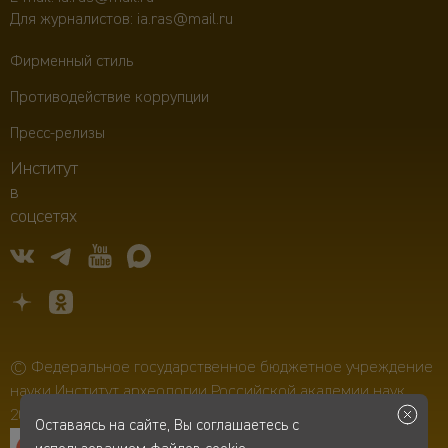
Для журналистов:
ia.ras@mail.ru
Фирменный стиль
Противодействие коррупции
Пресс-релизы
Институт
в
соцсетях
© Федеральное государственное бюджетное учреждение
науки Институт археологии Российской академии наук,
2006–2026
Оставаясь на сайте, Вы соглашаетесь с