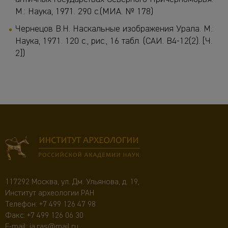
М.: Наука, 1971. 290 с.(МИА. № 178)
Чернецов В.Н. Наскальные изображения Урала. М.:
Наука, 1971. 120 с., рис., 16 табл. (САИ. В4-12(2). [Ч.
2])
117292 Москва, ул. Дм. Ульянова, д. 19,
Институт археологии РАН
Телефон:
+7 499 126 47 98
Факс: +7 499 126 06 30
E-mail:
ia.ras@mail.ru