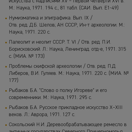
искусства с надписями XV – первой четверти XVI в.
М.: Наука, 1971. 194 с., 81 табл. (САИ. Вып. Е1-49)
Нумизматика и эпиграфика. Вып. IX /
Отв. ред. Д.Б. Шелов; АН СССР, Ин-т археологии. М.:
Наука, 1971. 220 с.
Палеолит и неолит СССР. Т. VI / Отв. ред. П.И.
Борисковский. Л.: Наука, Ленинград. отд-е, 1971. 315
с. (МИА. № 173)
Проблемы скифской археологии / Отв. ред. П.Д.
Либеров, В.И. Гуляев. М.: Наука, 1971. 220 с. (МИА. №
177)
Рыбаков Б.А. "Слово о полку Игореве" и его
современники. М.: Наука, 1971. 295 с.
Рыбаков Б.А. Русское прикладное искусство X
–
XIII
веков. Л.: Аврора, 1971. 127 с.
Сокольский Н.И. Деревообрабатывающее ремесло в
античных государствах Северного Причерноморья.