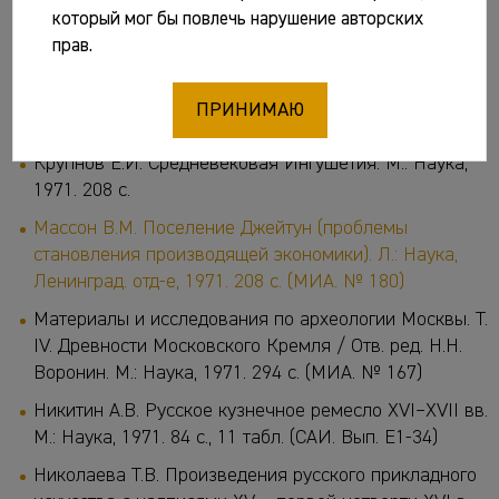
Памятники эпохи неолита и бронзы / Отв. ред. И.Т.
который мог бы повлечь нарушение авторских
Кругликова. М.: Наука, 1971. 132 с.
прав.
Краткие сообщения Института археологии. Вып. 128.
Памятники железного века на территории СССР /
ПРИНИМАЮ
Отв. ред. И.Т. Кругликова. М.: Наука, 1971. 121 с.
Крупнов Е.И. Средневековая Ингушетия. М.: Наука,
1971. 208 с.
Массон В.М. Поселение Джейтун (проблемы
становления производящей экономики). Л.: Наука,
Ленинград. отд-е, 1971. 208 с. (МИА. № 180)
Материалы и исследования по археологии Москвы. Т.
IV. Древности Московского Кремля / Отв. ред. Н.Н.
Воронин. М.: Наука, 1971. 294 с. (МИА. № 167)
Никитин А.В. Русское кузнечное ремесло XVI–XVII вв.
М.: Наука, 1971. 84 с., 11 табл. (САИ. Вып. Е1-34)
Николаева Т.В. Произведения русского прикладного