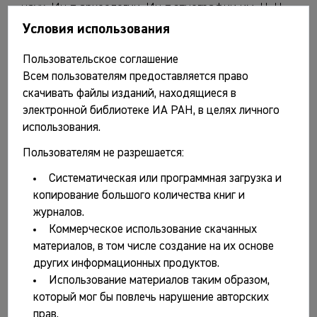
наук. Ин-т археологии. Ин-т этнографии им. Н. Н.
Миклухо-Маклая. Ин-т истории искусств. М., 1968. 45
Условия использования
с.
Пользовательское соглашение
Колчин Б.А. Новгородские древности. Деревянные
Всем пользователям предоставляется право
изделия. М.: Наука, 1968. 183 с., ил. (САИ. Вып. Е1-55)
скачивать файлы изданий, находящиеся в
Краткие сообщения о докладах и полевых
электронной библиотеке ИА РАН, в целях личного
исследованиях Института археологии. Вып. 113.
использования.
Средневековые памятники Восточной Европы / Отв.
Пользователям не разрешается:
ред. Т.С. Пассек. М.: Наука, 1968. 129 с., ил.
Систематическая или программная загрузка и
Краткие сообщения о докладах и полевых
копирование большого количества книг и
исследованиях Института археологии. Вып. 114.
журналов.
Древности Сибири, Дальнего Востока и Средней
Коммерческое использование скачанных
Азии / Отв. ред. Т.С. Пассек. М.: Наука, 1968. 135 с.,
материалов, в том числе создание на их основе
ил.
других информационных продуктов.
Крижевская Л.Я. Неолит Южного Урала. Л.: Наука,
Использование материалов таким образом,
Ленинград. отд-е,1968. 183 с., ил. (МИА. № 141)
который мог бы повлечь нарушение авторских
Ляпушкин И.И. Славяне Восточной Европы накануне
прав.