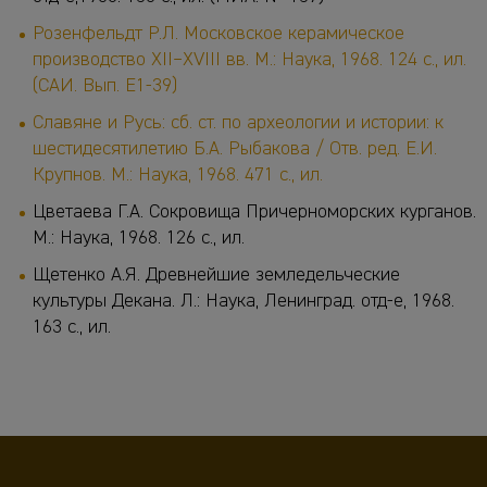
Розенфельдт Р.Л. Московское керамическое
производство XII–XVIII вв. М.: Наука, 1968. 124 с., ил.
(САИ. Вып. Е1-39)
Славяне и Русь: сб. ст. по археологии и истории: к
шестидесятилетию Б.А. Рыбакова / Отв. ред. Е.И.
Крупнов. М.: Наука, 1968. 471 с., ил.
Цветаева Г.А. Сокровища Причерноморских курганов.
М.: Наука, 1968. 126 с., ил.
Щетенко А.Я. Древнейшие земледельческие
культуры Декана. Л.: Наука, Ленинград. отд-е, 1968.
163 с., ил.