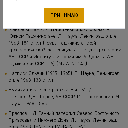
образования древнерусского государства (VIII –
первая половина IX в.). Л.: Наука, Ленинград. отд-е,
ПРИНИМАЮ
1968. 192 с., 3 л. карт (МИА. № 152)
Мандельштам А.М. Памятники эпохи бронзы в
Южном Таджикистане. Л.: Наука, Ленинград. отд-е,
1968. 184 с., ил. (Труды Таджикистанской
археологической экспедиции Института археологии
АН СССР и Института истории им. А. Дониша АН
Таджикской ССР. Т. 6). (МИА. № 145)
Надписи Ольвии (1917–1965). Л.: Наука, Ленинград.
отд-е,1968. 133 с., ил.
Нумизматика и эпиграфика. Вып. VII /
Отв. ред. Д.Б. Шелов; АН СССР, Ин-т археологии. М.:
Наука, 1968. 186 с.
Праслов Н.Д. Ранний палеолит Северо-Восточного
Приазовья и Нижнего Дона. Л.: Наука, Ленинград.
отд-е,1968. 156 с., ил. (МИА. № 157)