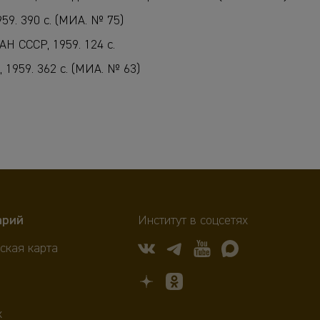
959. 390 с. (МИА. № 75)
Н СССР, 1959. 124 с.
 1959. 362 с. (МИА. № 63)
арий
Институт в соцсетях
ская карта
х