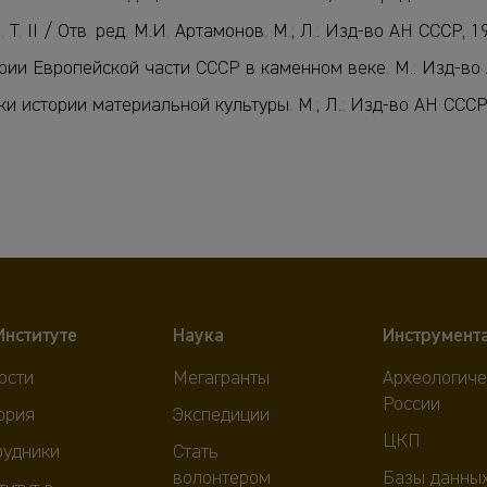
. II / Отв. ред. М.И. Артамонов. M.; Л.: Изд-во АН СССР, 1
рии Европейской части СССР в каменном веке. М.: Изд-во А
 истории материальной культуры. М.; Л.: Изд-во АН СССР,
Институте
Наука
Инструмент
ости
Мегагранты
Археологиче
России
ория
Экспедиции
ЦКП
рудники
Стать
волонтером
Базы данны