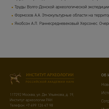
Труды Волго-Донской археологической экспедиции. Т
Формозов А.А. Этнокультурные области на террито
Якобсон А.Л. Раннесредневековый Херсонес. Очерки
Об 
Нов
Ист
117292 Москва, ул. Дм. Ульянова, д. 19,
Институт археологии РАН
Сот
Телефон:
+7 499 126 47 98