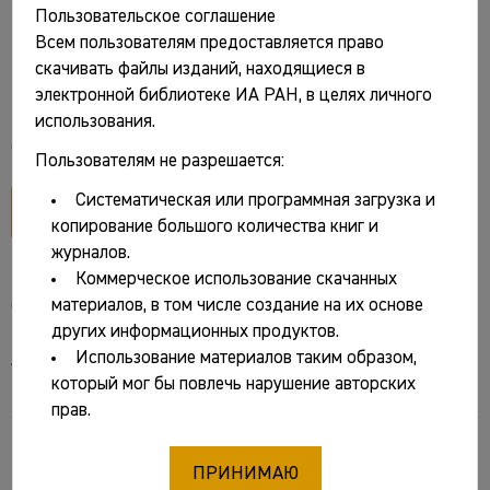
Пользовательское соглашение
Корзухина Г.Ф. Русские клады IX–XIII вв. М.;
Всем пользователям предоставляется право
скачивать файлы изданий, находящиеся в
Л.: Изд-во АН СССР, 1954.156 с., ил.
электронной библиотеке ИА РАН, в целях личного
использования.
Файлы и ссылки
Пользователям не разрешается:
Систематическая или программная загрузка и
открыть PDF
копирование большого количества книг и
журналов.
Коммерческое использование скачанных
Основные сведения
материалов, в том числе создание на их основе
других информационных продуктов.
Использование материалов таким образом,
Авторы:
который мог бы повлечь нарушение авторских
Корзухина Гали Федоровна
прав.
Название:
ПРИНИМАЮ
Русские клады IX–XIII вв.