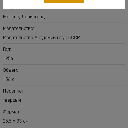
Город:
Москва; Ленинград
Издательство:
Издательство Академии наук СССР
Год:
1954
Объем:
156 с.
Переплет:
твердый
Формат:
25,5 х 33 см