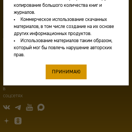
117292 Москва, ул. Дм. Ульянова, д. 19,
копирование большого количества книг и
Институт археологии РАН
журналов.
Телефон:
+7 499 126 47 98
Коммерческое использование скачанных
Факс: +7 499 126 06 30
материалов, в том числе создание на их основе
E-mail:
ia.ras@mail.ru
других информационных продуктов.
Для журналистов:
ia.ras@mail.ru
Использование материалов таким образом,
который мог бы повлечь нарушение авторских
Фирменный стиль
прав.
Противодействие коррупции
Пресс-релизы
ПРИНИМАЮ
Институт
в
соцсетях