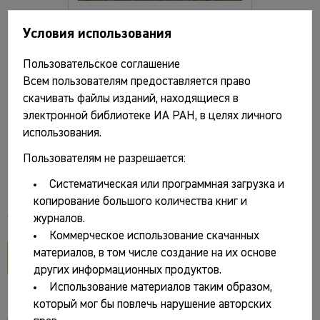
Условия использования
Сохранение археологического наследия:
проблемы и перспективы. Материалы
Пользовательское соглашение
конференции "Противодействие
Всем пользователям предоставляется право
скачивать файлы изданий, находящиеся в
незаконной деятельности в области
электронной библиотеке ИА РАН, в целях личного
археологии". Москва, 9-10 декабря 2013 г.
использования.
/ Отв. ред. и сост. О.В. Зеленцова. М.: ИА
Пользователям не разрешается:
РАН, 2015. 192 с.
Систематическая или программная загрузка и
копирование большого количества книг и
Файлы и ссылки
журналов.
Коммерческое использование скачанных
материалов, в том числе создание на их основе
открыть PDF
других информационных продуктов.
Использование материалов таким образом,
который мог бы повлечь нарушение авторских
Основные сведения