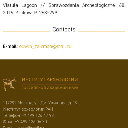
Vistula Lagoon // Sprawozdania Archeologiczne. 68.
2016. Kraków. Р. 263–299.
Contacts
E-mail:
edwin_zalcman@mail.ru
117292 Москва, ул. Дм. Ульянова, д. 19,
Институт археологии РАН
Телефон:
+7 499 126 47 98
Факс: +7 499 126 06 30