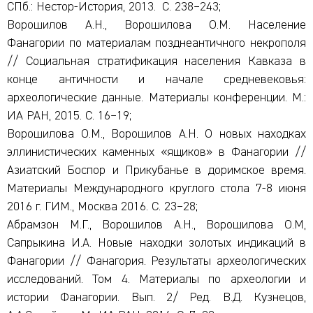
СПб.: Нестор-История, 2013. С. 238–243;
Ворошилов А.Н., Ворошилова О.М. Население
Фанагории по материалам позднеантичного некрополя
// Социальная стратификация населения Кавказа в
конце античности и начале средневековья:
археологические данные. Материалы конференции. М.:
ИА РАН, 2015. С. 16–19;
Ворошилова О.М., Ворошилов А.Н. О новых находках
эллинистических каменных «ящиков» в Фанагории //
Азиатский Боспор и Прикубанье в доримское время.
Материалы Международного круглого стола 7-8 июня
2016 г. ГИМ., Москва 2016. С. 23–28;
Абрамзон М.Г., Ворошилов А.Н., Ворошилова О.М,
Сапрыкина И.А. Новые находки золотых индикаций в
Фанагории // Фанагория. Результаты археологических
исследований. Том 4. Материалы по археологии и
истории Фанагории. Вып. 2/ Ред. В.Д. Кузнецов,