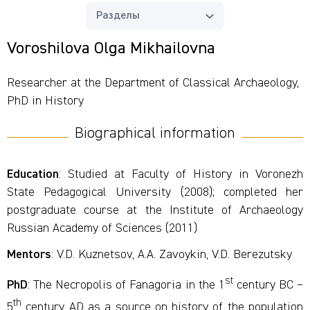
Разделы
Voroshilova Olga Mikhailovna
Researcher at the Department of Classical Archaeology,
PhD in History
Biographical information
Education
: Studied at Faculty of History in Voronezh
State Pedagogical University (2008); completed her
postgraduate course at the Institute of Archaeology
Russian Academy of Sciences (2011)
Mentors
: V.D. Kuznetsov, A.A. Zavoykin, V.D. Berezutsky
st
PhD
: The Necropolis of Fanagoria in the 1
century BC –
th
5
century AD as a source on history of the population