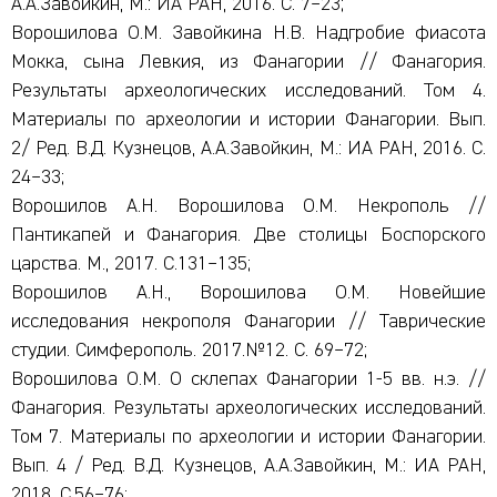
А.А.Завойкин, М.: ИА РАН, 2016. С. 7–23;
Ворошилова О.М. Завойкина Н.В. Надгробие фиасота
Мокка, сына Левкия, из Фанагории // Фанагория.
Результаты археологических исследований. Том 4.
Материалы по археологии и истории Фанагории. Вып.
2/ Ред. В.Д. Кузнецов, А.А.Завойкин, М.: ИА РАН, 2016. С.
24–33;
Ворошилов А.Н. Ворошилова О.М. Некрополь //
Пантикапей и Фанагория. Две столицы Боспорского
царства. М., 2017. С.131–135;
Ворошилов А.Н., Ворошилова О.М. Новейшие
исследования некрополя Фанагории // Таврические
студии. Симферополь. 2017.№12. С. 69–72;
Ворошилова О.М. О склепах Фанагории 1-5 вв. н.э. //
Фанагория. Результаты археологических исследований.
Том 7. Материалы по археологии и истории Фанагории.
Вып. 4 / Ред. В.Д. Кузнецов, А.А.Завойкин, М.: ИА РАН,
2018. С.56–76;