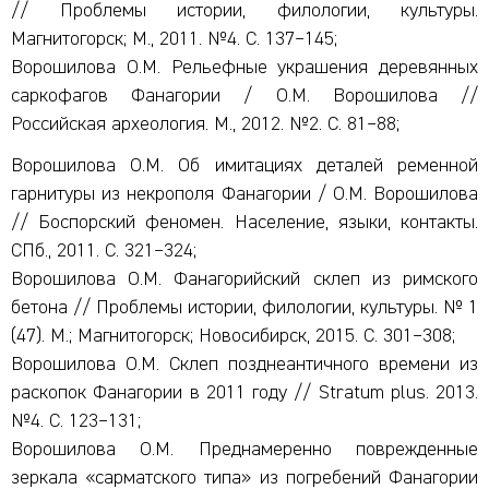
// Проблемы истории, филологии, культуры.
Магнитогорск; М., 2011. №4. С. 137–145;
Ворошилова О.М. Рельефные украшения деревянных
саркофагов Фанагории / О.М. Ворошилова //
Российская археология. М., 2012. №2. С. 81–88;
Ворошилова О.М. Об имитациях деталей ременной
гарнитуры из некрополя Фанагории / О.М. Ворошилова
// Боспорский феномен. Население, языки, контакты.
СПб., 2011. С. 321–324;
Ворошилова О.М. Фанагорийский склеп из римского
бетона // Проблемы истории, филологии, культуры. № 1
(47). М.; Магнитогорск; Новосибирск, 2015. С. 301–308;
Ворошилова О.М. Склеп позднеантичного времени из
раскопок Фанагории в 2011 году // Stratum plus. 2013.
№4. С. 123–131;
Ворошилова О.М. Преднамеренно поврежденные
зеркала «сарматского типа» из погребений Фанагории