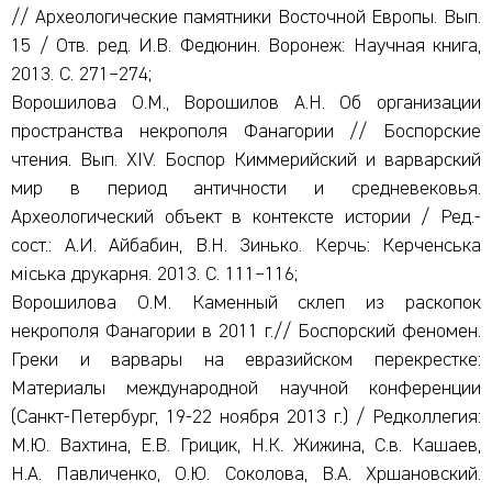
// Археологические памятники Восточной Европы. Вып.
15 / Отв. ред. И.В. Федюнин. Воронеж: Научная книга,
2013. С. 271–274;
Ворошилова О.М., Ворошилов А.Н. Об организации
пространства некрополя Фанагории // Боспорские
чтения. Вып. XIV. Боспор Киммерийский и варварский
мир в период античности и средневековья.
Археологический объект в контексте истории / Ред.-
сост.: А.И. Айбабин, В.Н. Зинько. Керчь: Керченська
мiська друкарня. 2013. С. 111–116;
Ворошилова О.М. Каменный склеп из раскопок
некрополя Фанагории в 2011 г.// Боспорский феномен.
Греки и варвары на евразийском перекрестке:
Материалы международной научной конференции
(Санкт-Петербург, 19-22 ноября 2013 г.) / Редколлегия:
М.Ю. Вахтина, Е.В. Грицик, Н.К. Жижина, С.в. Кашаев,
Н.А. Павличенко, О.Ю. Соколова, В.А. Хршановский.