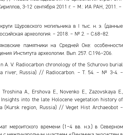
иллов, 3-12 сентября 2011 г. – М.: ИА РАН, 2011. –
руги Щуровского могильника в I тыс. н. э. (данные
ссийская археология. – 2018. – № 2. – С.68–82.
ьяковские памятники на Средней Оке: особенности
ния Института археологии. Вып. 257. С.196–206.
nin A. V. Radiocarbon chronology of the Schurovo burial
 river, Russia) // Radiocarbon. – T. 54. – № 3-4. –
, Troshina A., Ershova E., Novenko E., Zazovskaya E.,
. Insights into the late Holocene vegetation history of
a (Kursk region, Russia) // Veget Hist Archaeobot –
мат мероитского времени (1−4 вв. н.э.) в Северном
и с международным участием «Динамика экосистем в