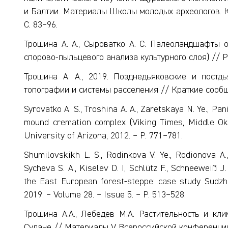
и Балтии. Материалы Школы молодых археологов. Кир
С. 83–96.
Трошина А. А., Сыроватко А. С. Палеоландшафты ок
спорово-пыльцевого анализа культурного слоя) // Ро
Трошина А. А., 2019. Позднедьяковские и постд
топографии и системы расселения // Краткие сообще
Syrovatko A. S., Troshina A. A., Zaretskaya N. Ye., Pa
mound cremation complex (Viking Times, Middle Oka
University of Arizona, 2012. – Р. 771–781.
Shumilovskikh L. S., Rodinkova V. Ye., Rodionova A.
Sycheva S. A., Kiselev D. I, Schlütz F., Schneeweiß J
the East European forest-steppe: case study Sudzh
2019. – Volume 28. – Issue 5. – P. 513–528.
Трошина А.А., Лебедев М.А. Растительность и кли
Судане // Материалы V Всероссийской конференци