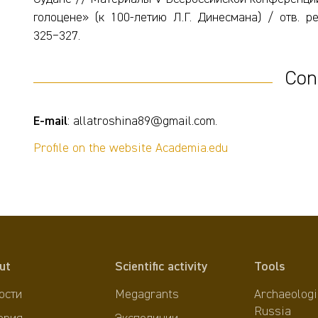
голоцене» (к 100-летию Л.Г. Динесмана) / отв. ре
325−327.
Con
E-mail
: allatroshina89@gmail.com.
Profile on the website Academia.edu
ut
Scientific activity
Tools
ости
Megagrants
Archaeologi
Russia