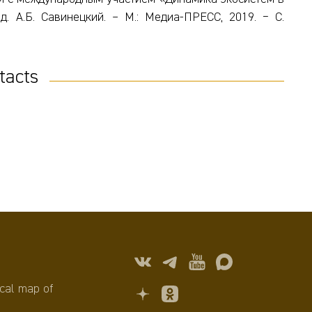
д. А.Б. Савинецкий. – М.: Медиа-ПРЕСС, 2019. − С.
tacts
cal map of