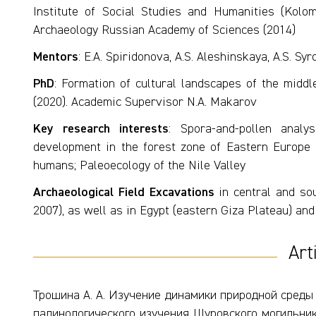
Institute of Social Studies and Humanities (Kolom
Archaeology Russian Academy of Sciences (2014)
Mentors
: E.A. Spiridonova, A.S. Aleshinskaya, A.S. Sy
PhD
: Formation of cultural landscapes of the middl
(2020). Academic Supervisor N.A. Makarov
Key research interests
: Spora-and-pollen analy
development in the forest zone of Eastern Europe i
humans; Paleoecology of the Nile Valley
Archaeological Field Excavations
in central and so
2007), as well as in Egypt (eastern Giza Plateau) an
Art
Трошина А. А. Изучение динамики природной среды 
палинологического изучения Щуровского могильник