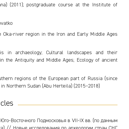
na) (2011); postgraduate course at the Institute of
rovatko
e Oka-river region in the Iron and Early Middle Ages
sis in archaeology; Cultural landscapes and their
n the Antiquity and Middle Ages; Ecology of ancient
uthern regions of the European part of Russia (since
d in Northern Sudan (Abu Herteila) (2015–2018)
icles
Юго-Восточного Подмосковья в VII-IX вв. (по данным
а) // Новые исследования по археологии стран СНГ