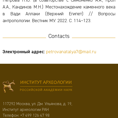
Петрова Н.Ю. (в соавторстве с Симоненко А.А., Крол
А.А., Кандинов М.Н.) Местонахождение каменного века
в Вади Аллаки (Верхний Египет) // Вопросы
антропологии. Вестник МУ. 2022. C. 114
–
123.
Contacts
Электронный адрес:
petrovanatalya7@mail.ru
117292 Москва, ул. Дм. Ульянова, д. 19,
Институт археологии РАН
Телефон:
+7 499 126 47 98