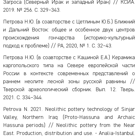
Загроса (Северный Ирак и западный Иран) // КСИА.
2019. № 256. С. 329
–
343.
Петрова Н.Ю. (в соавторстве с Цетлиным Ю.Б.) Ближний
и Дальний Восток: общее и особенное двух центров
происхождения гончарства (историко-культурный
подход к проблеме) // РА, 2020, № 1. С. 32
–
43.
Петрова Н.Ю. (в соавторстве с Кашиной Е.А.) Керамика
каргопольского типа на Севере европейской части
России в контексте современных представлений о
раннем неолите лесной зоны русской равнины //
Тверской археологический сборник. Вып. 12. Тверь.
2021. С. 334
–
344.
Petrova N. 2021. Neolithic pottery technology of Sinjar
Valley, Northern Iraq (Proto-Hassuna and Archaic
Hassuna periods) // Neolithic pottery from the Near
East. Production, distribution and use. - Analia-Istanbul.