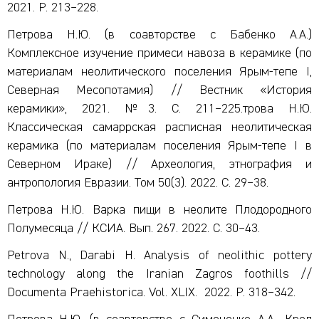
2021. P. 213
–
228.
Петрова Н.Ю. (в соавторстве с Бабенко А.А.)
Комплексное изучение примеси навоза в керамике (по
материалам неолитического поселения Ярым-тепе I,
Северная Месопотамия) // Вестник «История
керамики», 2021. №3. С. 211
–
225.трова Н.Ю.
Классическая самаррская расписная неолитическая
керамика (по материалам поселения Ярым-тепе I в
Северном Ираке) // Археология, этнография и
антропология Евразии. Том 50(3). 2022. С. 29
–
38.
Петрова Н.Ю. Варка пищи в неолите Плодородного
Полумесяца // КСИА. Вып. 267. 2022. С. 30
–
43.
Petrova N., Darabi H. Analysis of neolithic pottery
technology along the Iranian Zagros foothills //
Documenta Praehistorica. Vol. XLIX. 2022. P. 318
–
342.