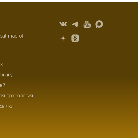
cal map of
х
ibrary
ей
ая археология
сылки