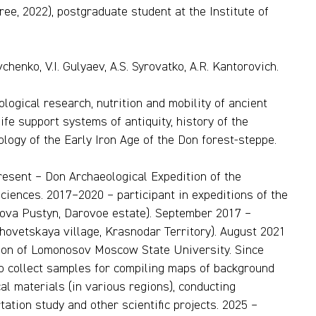
ee, 2022), postgraduate student at the Institute of
chenko, V.I. Gulyaev, A.S. Syrovatko, A.R. Kantorovich.
ological research, nutrition and mobility of ancient
fe support systems of antiquity, history of the
logy of the Early Iron Age of the Don forest-steppe.
resent – Don Archaeological Expedition of the
ciences. 2017–2020 – participant in expeditions of the
ova Pustyn, Darovoe estate). September 2017 –
hovetskaya village, Krasnodar Territory). August 2021
ition of Lomonosov Moscow State University. Since
 to collect samples for compiling maps of background
al materials (in various regions), conducting
tation study and other scientific projects. 2025 –