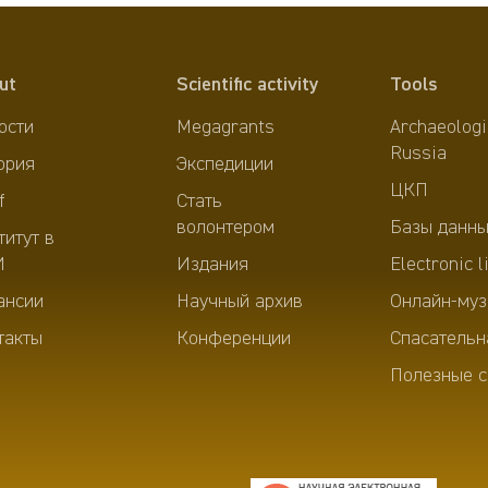
ut
Scientific activity
Tools
ости
Megagrants
Archaeologi
Russia
ория
Экспедиции
ЦКП
f
Стать
волонтером
Базы данны
титут в
И
Издания
Electronic l
ансии
Научный архив
Онлайн-муз
такты
Конференции
Спасательн
Полезные с