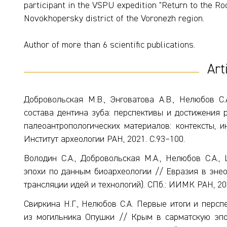
participant in the VSPU expedition "Return to the Roo
Novokhopersky district of the Voronezh region.
Author of more than 6 scientific publications.
Art
Добровольская М.В., Энговатова А.В., Нелюбов С
состава дентина зуба: перспективы и достижения 
палеоантропологических материалов: контексты, 
Институт археологии РАН, 2021. С.93–100.
Володин С.А., Добровольская М.А., Нелюбов С.А.
эпохи по данным биоархеологии // Евразия в энео
трансляции идей и технологий). СПб.: ИИМК РАН, 202
Свиркина Н.Г., Нелюбов С.А. Первые итоги и перс
из могильника Опушки // Крым в сарматскую эпоху (I