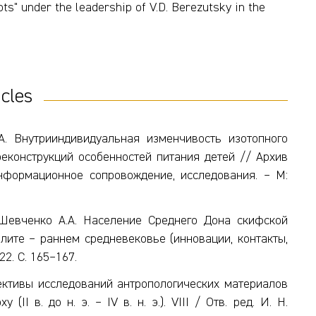
ts" under the leadership of V.D. Berezutsky in the
icles
.А. Внутрииндивидуальная изменчивость изотопного
реконструкций особенностей питания детей // Архив
информационное сопровождение, исследования. – М:
, Шевченко А.А. Население Среднего Дона скифской
лите – раннем средневековье (инновации, контакты,
2. С. 165–167.
пективы исследований антропологических материалов
I в. до н. э. – IV в. н. э.). VIII / Отв. ред. И. Н.