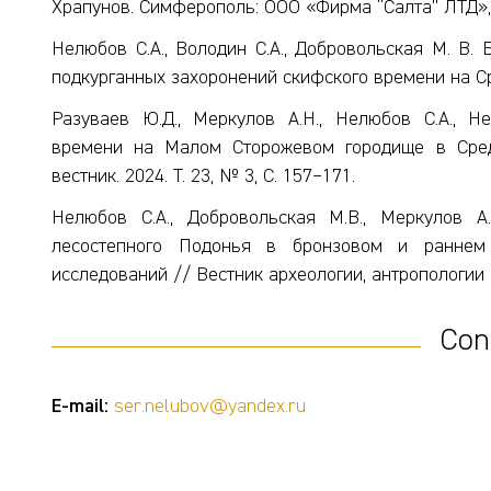
Храпунов. Симферополь: ООО «Фирма “Салта” ЛТД», 
Нелюбов С.А., Володин С.А., Добровольская М. В.
подкурганных захоронений скифского времени на Сре
Разуваев Ю.Д., Меркулов А.Н., Нелюбов С.А., Н
времени на Малом Сторожевом городище в Сред
вестник. 2024. Т. 23, № 3, С. 157–171.
Нелюбов С.А., Добровольская М.В., Меркулов 
лесостепного Подонья в бронзовом и раннем
исследований // Вестник археологии, антропологии и 
Con
E-mail:
ser.nelubov@yandex.ru