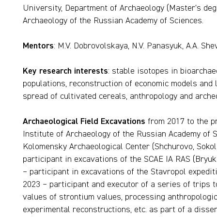
University, Department of Archaeology (Master's degr
Archaeology of the Russian Academy of Sciences.
Mentors
: M.V. Dobrovolskaya, N.V. Panasyuk, A.A. Shev
Key research interests
: stable isotopes in bioarchae
populations, reconstruction of economic models and li
spread of cultivated cereals, anthropology and archeo
Archaeological Field Excavations
from 2017 to the p
Institute of Archaeology of the Russian Academy of S
Kolomensky Archaeological Center (Shchurovo, Sokol
participant in excavations of the SCAE IA RAS (Bryuk
– participant in excavations of the Stavropol exped
2023 – participant and executor of a series of trips
values ​​of strontium values, processing anthropologic
experimental reconstructions, etc. as part of a disser