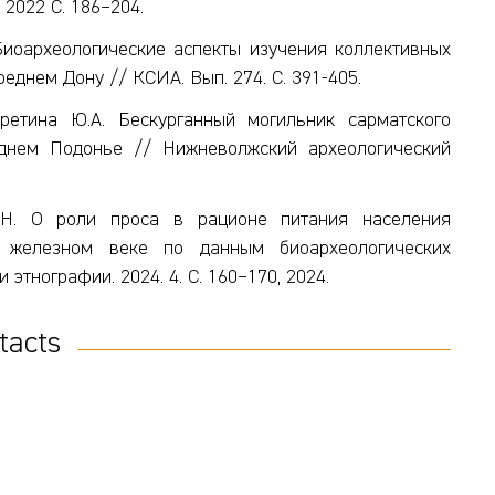
2022 С. 186–204.
 Биоархеологические аспекты изучения коллективных
днем Дону // КСИА. Вып. 274. С. 391-405.
еретина Ю.А. Бескурганный могильник сарматского
нем Подонье // Нижневолжский археологический
А.Н. О роли проса в рационе питания населения
 железном веке по данным биоархеологических
этнографии. 2024. 4. С. 160–170, 2024.
tacts