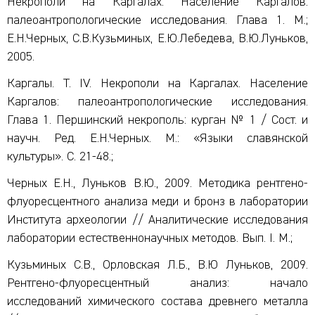
Некрополи на Каргалах. Население Каргалов:
палеоантропологические исследования. Глава 1. М.;
Е.Н.Черных, С.В.Кузьминых, Е.Ю.Лебедева, В.Ю.Луньков,
2005.
Каргалы. Т. IV. Некрополи на Каргалах. Население
Каргалов: палеоантропологические исследования.
Глава 1. Першинский некрополь: курган № 1 / Сост. и
научн. Ред. Е.Н.Черных. М.: «Языки славянской
культуры». С. 21-48.;
Черных Е.Н., Луньков В.Ю., 2009. Методика рентгено-
флуоресцентного анализа меди и бронз в лаборатории
Института археологии // Аналитические исследования
лаборатории естественнонаучных методов. Вып. I. М.;
Кузьминых С.В., Орловская Л.Б., В.Ю Луньков, 2009.
Рентгено-флуоресцентный анализ: начало
исследований химического состава древнего металла