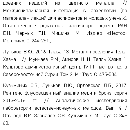
древних изделий из цветного металла //
Междисциплинарная интеграция в археологии (по
материалам лекций для аспирантов и молодых ученых).
Ответственные редакторы: член-корреспондент РАН
Е.Н. Черных, Т.Н. Мишина. М.: Изд-во «Нестор-
История». С. 244-251.;
Луньков В.Ю., 2016. Глава 13. Металл поселения Тель-
Хазна I // Мунчаев Р.М., Амиров Ш.Н. Телль Хазна 1.
Культово-административный центр IV-III тыс. до н.э. в
Северо-восточной Сирии. Том 2. М.: Таус. С. 475-504.;
Кузьминых С.В., Луньков В.Ю., Орловская Л.Б., 2017.
Рентгено-флуоресцентный анализ меди и бронз: серия
2013-2016 гг. // Аналитические исследования
лаборатории естественнонаучных методов. Вып. 4 /
Отв. ред. В.И. Завьялов. С.В. Кузьминых. М.: Таус. С. 34–
60.