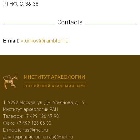
РГНФ. С. 36-38.
Contacts
E-mail
:
vlunkov@rambler.ru
117292 Москва, ул. Дм. Ульянова, д. 19,
Институт археологии РАН
Телефон:
+7 499 126 47 98
Факс: +7 499 126 06 30
E-mail:
ia.ras@mail.ru
Для журналистов:
ia.ras@mail.ru