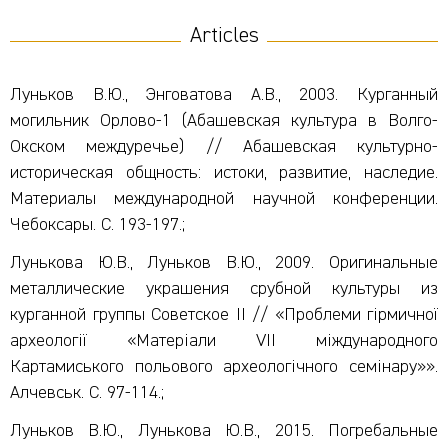
Articles
Луньков В.Ю., Энговатова А.В., 2003. Курганный
могильник Орлово-1 (Абашевская культура в Волго-
Окском междуречье) // Абашевская культурно-
историческая общность: истоки, развитие, наследие.
Материалы международной научной конференции.
Чебоксары. С. 193-197.;
Лунькова Ю.В., Луньков В.Ю., 2009. Оригинальные
металлические украшения срубной культуры из
курганной группы Советское II // «Проблеми гiрмичноï
археологiï «Матерiали VII мiждународного
Картамиського польового археологiчного семiнару»».
Алчевськ. С. 97-114.;
Луньков В.Ю., Лунькова Ю.В., 2015. Погребальные