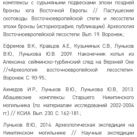
комплексы с сурьмяными подвесками эпохи поздней
бронзы юга Восточной Европы // Пастушеские
скотоводы Восточноевропейской степи и лесостепи
эпохи бронзы (историография, публикации). Археология
Восточноевропейской лесостепи. Вып. 19. Воронеж.;
Ефремов В.К., Кравцов А.Е., Кузьминых С.В., Луньков
В.Ю., Лунькова Ю.В. 2009. Наконечник копья из
Алексина: сейминско-турбинский след на Верхней Оке
//«Археология восточноевропейской лесостепи».
Воронеж. С. 90-95.;
Ахмедов И.Р., Луньков В.Ю., Лунькова Ю.В., 2013.
Абашевские комплексы Старшего Никитинского
могильника (по материалам исследований 2002-2004
гг.) // КСИА. Вып. 230. С. 162-181.;
Луньков В.Ю., 2014. Археологическая экспедиция на
Никитинском могильнике // Научные экспедиции