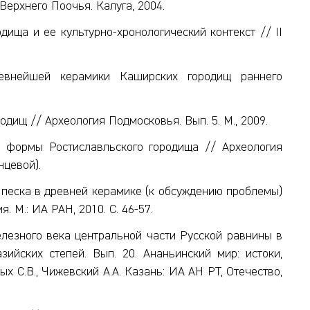
 Верхнего Поочья. Калуга, 2004.
ища и ее культурно-хронологический контекст // II
.
ревнейшей керамики Каширских городищ раннего
дищ // Археология Подмосковья. Вып. 5. М., 2009.
ые формы Ростиславльского городища // Археология
нцевой).
и песка в древней керамике (к обсуждению проблемы)
. М.: ИА РАН, 2010. С. 46-57.
елезного века центральной части Русской равнины в
ийских степей. Вып. 20. Ананьинский мир: истоки,
ых С.В., Чижевский А.А. Казань: ИА АН РТ, Отечество,