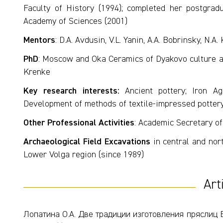
Faculty of History (1994); completed her postgrad
Academy of Sciences (2001)
Mentors
: D.A. Avdusin, V.L. Yanin, A.A. Bobrinsky, N.A.
PhD
: Moscow and Oka Ceramics of Dyakovo culture as
Krenke
Key research interests:
Ancient pottery; Iron Ag
Development of methods of textile-impressed potter
Other Professional Activities
: Academic Secretary o
Archaeological Field Excavations
in central and nor
Lower Volga region (since 1989)
Art
Лопатина О.А. Две традиции изготовления пряслиц 