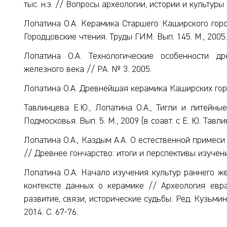
тыс. н.э. // Вопросы археологии, истории и культуры
Лопатина О.А. Керамика Старшего Каширского город
Городцовские чтения. Труды ГИМ. Вып. 145. М., 2005
Лопатина О.А. Технологические особенности д
железного века // РА. № 3. 2005.
Лопатина О.А. Древнейшая керамика Каширских горо
Тавлинцева Е.Ю., Лопатина О.А., Тигли и литейн
Подмосковья. Вып. 5. М., 2009 (в соавт. с Е. Ю. Тавли
Лопатина О.А., Каздым А.А. О естественной примес
// Древнее гончарство: итоги и перспективы изучения
Лопатина О.А. Начало изучения культур раннего ж
контексте данных о керамике // Археология евраз
развитие, связи, исторические судьбы. Ред. Кузьмин
2014. С. 67-76.