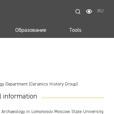
RU
Образование
Tools
ogy Department (Ceramics History Group)
l information
of Archaeology in Lomonosov Moscow State University,