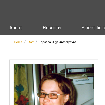
About
Новости
Scientific 
/
/
Home
Staff
Lopatina Olga Anatolyevna