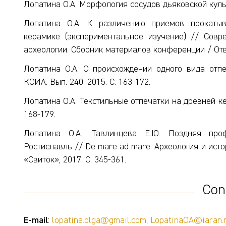
Лопатина О.А. Морфология сосудов дьяковской культу
Лопатина О.А. К различению приемов прокатыв
керамике (экспериментальное изучение) // Сов
археологии. Сборник материалов конференции / Отв. р
Лопатина О.А. О происхождении одного вида отпе
КСИА. Вып. 240. 2015. С. 163-172.
Лопатина О.А. Текстильные отпечатки на древней ке
168-179.
Лопатина О.А., Тавлинцева Е.Ю. Поздняя про
Ростиславль // De mare ad mare. Археология и истор
«Свиток», 2017. С. 345-361.
Con
E-mail
:
lopatina.olga@gmail.com
,
LopatinaOA@iaran.