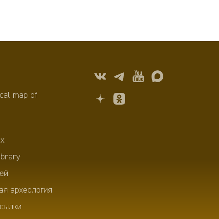
cal map of
х
ibrary
ей
ая археология
сылки