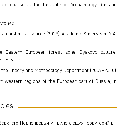
uate course at the Institute of Archaeology Russian
 Krenke
 a historical source (2019). Academic Supervisor N.A.
e Eastern European forest zone; Dyakovo culture;
y research
f the Theory and Methodology Department (2007–2010)
th-western regions of the European part of Russia, in
icles
Верхнего Поднепровья и прилегающих территорий в I