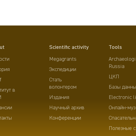
ut
Scientific activity
Tools
ости
Megagrants
Archaeologi
Russia
ория
Экспедиции
ЦКП
f
Стать
волонтером
Базы данны
титут в
И
Издания
Electronic l
ансии
Научный архив
Онлайн-муз
такты
Конференции
Спасательн
Полезные с