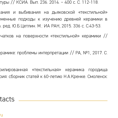
ры // КСИА. Вып. 236. 2014. – 400 с. С. 112-118.
ания и выбивания на дьяковской «текстильной»
ременные подходы к изучению древней керамики в
ед. Ю.Б.Цетлин. М.: ИА РАН, 2015. 336 с. С.43-53.
чатков на поверхности «текстильной» керамики //
рамике: проблемы интерпретации // РА, №1, 2017. С.
филированная «текстильная» керамика городища
ия: сборник статей к 60-летию Н.А.Кренке. Смоленск:
tacts
ru