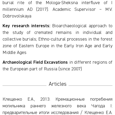
burial rite of the Mologa-Sheksna interfluve of I
millennium AD (2017). Academic Supervisor – M.V.
Dobrovolskaya
Key research interests:
Bioarchaeological approach to
the study of cremated remains in individual and
collective burials; Ethno-cultural processes in the forest
zone of Eastern Europe in the Early Iron Age and Early
Middle Ages
Archaeological
Field
Excavations
in different regions of
the European part of Russia (since 2007)
Articles
Клещенко Е.А., 2013. Кремационные погребения
могильника раннего железного века Чагода I:
предварительные итоги исследования / Клещенко Е.А.