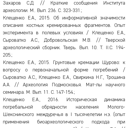
Захаров С.Д. // Краткие сообщения Института
археологии. М.. Вып. 236. С. 323-331.;
Клещенко Е.А., 2015. Об информативной значимости
описания костных кремированных фрагментов. Опыт
эксперимента в полевых условиях / Клещенко Е.А.,
Сыроватко А.С., Добровольская М.В. // Тверской
археологический сборник. Тверь. Вып. 10. Т. II.С. 194-
205.;
Клещенко Е.А., 2015. Грунтовые кремации Щурово: к
вопросу о первоначальной форме погребений /
Сыроватко А.С., Клещенко Е.А., Свиркина Н.Г., Трошина
А.А. // Археология Подмосковья. Мат-лы научного
семинара. М. Вып. 11. С. 147-154.;
Клещенко Е.А., 2016. Историческая динамика
погребальной обрядности населения Молого-
Шекснинского междуречья в I тысячелетии н.э. (опыт
применения биоархеологического подхода при