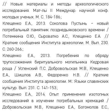
// Новые материалы и методы археологического
исследования. Мат-лы II Междунар. научной конф.
молодых ученых. М. С. 184-186.;
Клещенко Е.А., 2013. Соколова Пустынь – новый
погребальный памятник позднедьяковского времени /
Потемкина О.Ю., Сыроватко А.С., Клещенко Е.А. //
Краткие сообщения Института археологии. М. Вып. 230.
С. 260-266.;
Клещенко Е.А., 2013. Погребения по обряду
трупосожжения биритуального могильника Кедровая
роща / Успенский П.С. Добровольская М.В., Клещенко
Е.А., Шишлов А.В., Федоренко Н.В. // Краткие
сообщения Института археологии. М.: Языки славянских
культур. Вып. 231. С. 141-153.;
Клещенко Е.А., 2014. Опыт применения изотопных
исследований в изучении погребальных кремаций /
Добровольская М.В., Клещенко Е.А., Богомолов Е.С.,