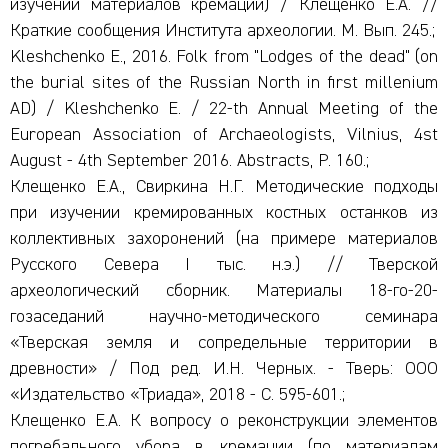
изучении материалов кремаций) / Клещенко Е.А. //
Краткие сообщения Института археологии. М. Вып. 245.;
Kleshchenko E., 2016. Folk from "Lodges of the dead" (on
the burial sites of the Russian North in first millenium
AD) / Kleshchenko E. / 22-th Annual Meeting of the
European Association of Archaeologists, Vilnius, 4st
August - 4th September 2016. Abstracts, Р. 160.;
Клещенко Е.А., Свиркина Н.Г. Методические подходы
при изучении кремированных костных останков из
коллективных захоронений (на примере материалов
Русского Севера I тыс. н.э.) // Тверской
археологический сборник. Материалы 18-го-20-
гозаседаний научно-методического семинара
«Тверская земля и сопредельные территории в
древности» / Под ред. И.Н. Черных. - Тверь: ООО
«Издательство «Триада», 2018 - С. 595-601.;
Клещенко Е.А. К вопросу о реконструкции элементов
погребального убора в кремации (по материалам