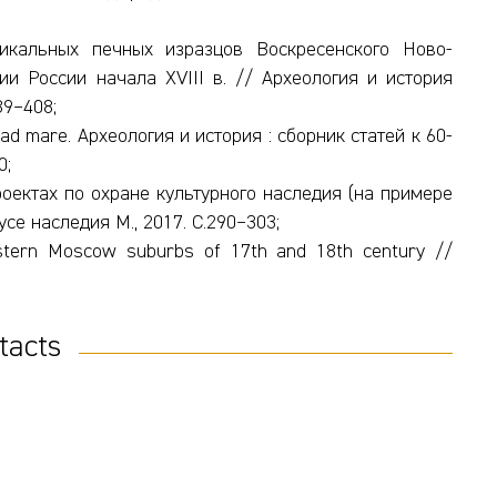
никальных печных изразцов Воскресенского Ново-
и России начала XVIII в. // Археология и история
89–408;
ad mare. Археология и история : сборник статей к 60-
0;
оектах по охране культурного наследия (на примере
се наследия М., 2017. С.290–303;
estern Moscow suburbs of 17th and 18th century //
tacts