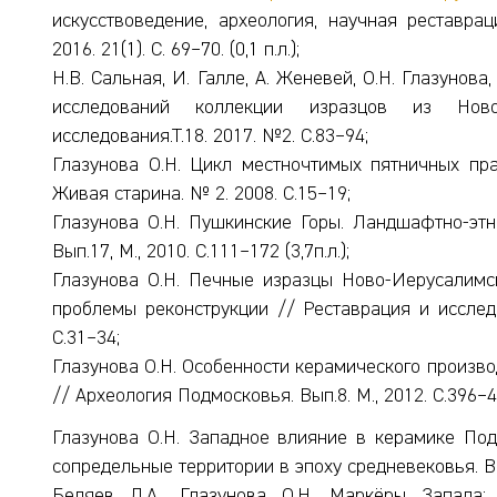
искусствоведение, археология, научная реставрац
2016. 21(1). С. 69–70. (0,1 п.л.);
Н.В. Сальная, И. Галле, А. Женевей, О.Н. Глазунов
исследований коллекции изразцов из Ново
исследования.Т.18. 2017. №2. С.83–94;
Глазунова О.Н. Цикл местночтимых пятничных пра
Живая старина. № 2. 2008. С.15–19;
Глазунова О.Н. Пушкинские Горы. Ландшафтно-этн
Вып.17, М., 2010. С.111–172 (3,7п.л.);
Глазунова О.Н. Печные изразцы Ново-Иерусалимс
проблемы реконструкции // Реставрация и исследо
С.31–34;
Глазунова О.Н. Особенности керамического произво
// Археология Подмосковья. Вып.8. М., 2012. С.396–4
Глазунова О.Н. Западное влияние в керамике Подм
сопредельные территории в эпоху средневековья. Вып
Беляев Л.А., Глазунова О.Н. Маркёры Запада: