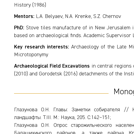
History (1986)
Mentors:
L.A. Belyaev, N.A. Krenke, S.Z. Chernov
PhD:
Stove tiles manufacture of in New Jerusalem in
based on archaeological finds. Academic Supervisor 
Key research interests:
Archaeology of the Late Mid
Microtoponymy
Archaeological Field Excavations
in central regions 
(2010) and Gorodetsk (2016) detachments of the Inst
Mono
Глазунова О.Н. Главы: Заметки собирателя // 
ландшафты. Т.III. М.: Наука, 205. С.142–151;
Глазунова О.Н. Опрос старожильческого населе
Балашихинского районов, а также района Кр