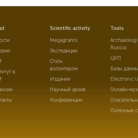
ut
Scientific activity
Tools
ости
Megagrants
Archaeologi
Russia
ория
Экспедиции
ЦКП
f
Стать
волонтером
Базы данны
титут в
И
Издания
Electronic l
ансии
Научный архив
Онлайн-муз
такты
Конференции
Спасательн
Полезные с