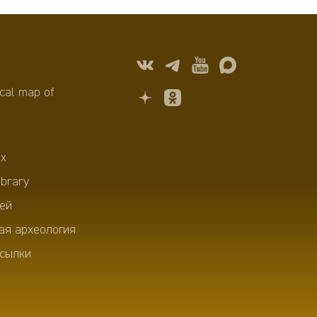
cal map of
х
ibrary
ей
ая археология
сылки