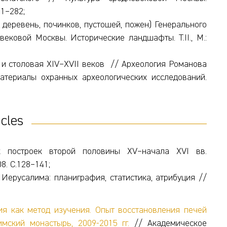
51–282;
, деревень, починков, пустошей, пожен) Генерального
ековой Москвы. Исторические ландшафты. Т.II., М.:
я и столовая XIV–XVII веков // Археология Романова
атериалы охранных археологических исследований.
icles
х построек второй половины XV–начала XVI вв.
8. С.128–141;
Иерусалима: планиграфия, статистика, атрибуция //
ия как метод изучения. Опыт восстановления печей
имский монастырь, 2009-2015 гг.
// Академическое