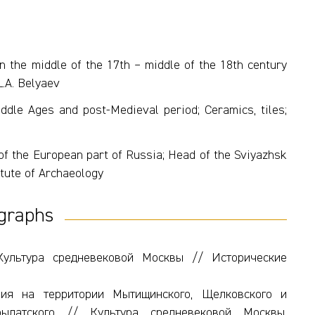
 the middle of the 17th – middle of the 18th century
L.A. Belyaev
dle Ages and post-Medieval period; Ceramics, tiles;
of the European part of Russia; Head of the Sviyazhsk
itute of Archaeology
graphs
Культура средневековой Москвы // Исторические
ния на территории Мытищинского, Щелковского и
ылатского // Культура средневековой Москвы.