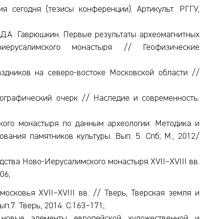
ия сегодня (тезисы конференции). Артикульт. РГГУ,
а, Д.А. Гаврюшкин. Первые результаты археомагнитных
иерусалимского монастыря // Геофизические
здников на северо-востоке Московской области //
ографический очерк // Наследие и современность.
кого монастыря по данным археологии. Методика и
вания памятников культуры. Вып. 5. Спб; М., 2012/
дства Ново-Иерусалимского монастыря XVII–XVIII вв.
06;
осковья XVII–XVIII вв. // Тверь, Тверская земля и
.7. Тверь, 2014. С.163–171;
 новые элементы европейской художественной и