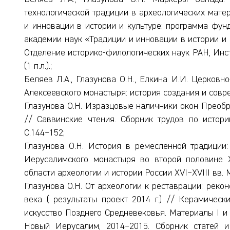
технологической традиции в археологических мате
и инновации в истории и культуре: программа фу
академии наук «Традиции и инновации в истории и кул
Отделение историко-филологических наук РАН, Инсти
(1 п.л.).;
Беляев Л.А., Глазунова О.Н., Елкина И.И. Церковн
Алексеевского монастыря: история создания и совре
Глазунова О.Н. Изразцовые наличники окон Преоб
// Саввинские чтения. Сборник трудов по истории
С.144–152;
Глазунова О.Н. История в ремесленной традиции:
Иерусалимского монастыря во второй половине X
области археологии и истории России XVI–XVIII вв. 
Глазунова О.Н. От археологии к реставрации: рекон
века ( результаты проект 2014 г.) // Керамическ
искусство Позднего Средневековья. Материалы I и 
Новый Иерусалим, 2014–2015. Сборник статей и