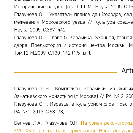
Исторические ландшафты. Т. III. М.: Наука, 2005, С.1
Глазунова О.Н. Указатель планов дач (городов, сел
межевания Московского уезда // Культура среднев
Наука, 2005. С.387–442;
Глазунова О.Н. Глава 5. Керамика кухонная, тарна
двора. Предыстория и история центра Москвы. М
Том.12 М.2009. С.130–142 (1,5 п.л.).
Art
Глазунова О.Н.. Комплексы керамики из жилы
Зачатьевского монастыря (г. Москва) // РА. № 2. 200
Глазунова О.Н. Изразцы в культурном слое Нового 
РА. №1. 2013. С.68–78;
Беляев Л.А., Глазунова О.Н.
Натурная реконструкц
XVII–XVIII вв. на базе археологии: Ново-Иерусал