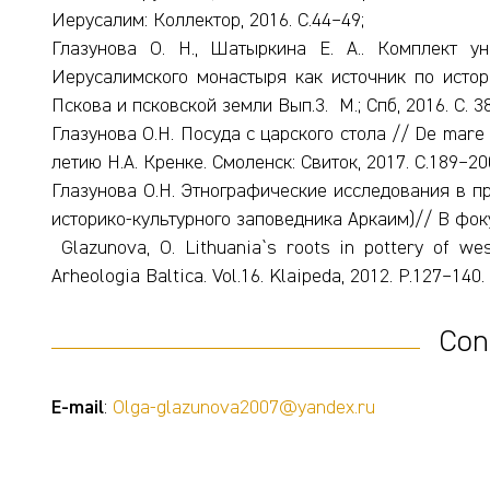
Иерусалим: Коллектор, 2016. С.44–49;
Глазунова О. Н., Шатыркина Е. А.. Комплект у
Иерусалимского монастыря как источник по истори
Пскова и псковской земли Вып.3. М.; Спб, 2016. С. 3
Глазунова О.Н. Посуда с царского стола // De mare 
летию Н.А. Кренке. Смоленск: Свиток, 2017. С.189–20
Глазунова О.Н. Этнографические исследования в пр
историко-культурного заповедника Аркаим)// В фоку
Glazunova, О. Lithuania`s roots in pottery of w
Arheologia Baltica. Vol.16. Klaipeda, 2012. Р.127–140.
Con
E-mail
:
Olga-glazunova2007@yandex.ru