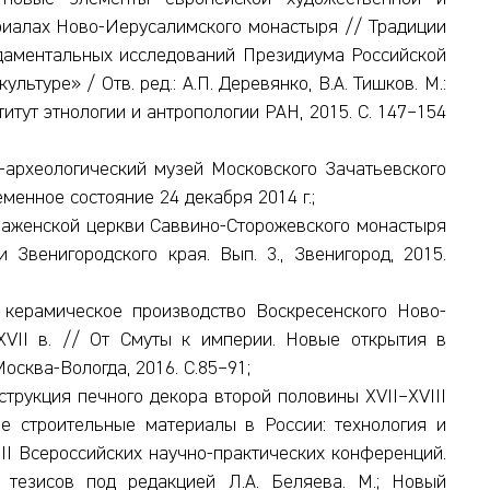
риалах Ново-Иерусалимского монастыря // Традиции
ндаментальных исследований Президиума Российской
ьтуре» / Отв. ред.: А.П. Деревянко, В.А. Тишков. М.:
тут этнологии и антропологии РАН, 2015. C. 147–154
о-археологический музей Московского Зачатьевского
менное состояние 24 декабря 2014 г.;
раженской церкви Саввино-Сторожевского монастыря
 Звенигородского края. Вып. 3., Звенигород, 2015.
 керамическое производство Воскресенского Ново-
VII в. // От Смуты к империи. Новые открытия в
Москва-Вологда, 2016. С.85–91;
струкция печного декора второй половины XVII–XVIII
ие строительные материалы в России: технология и
II Всероссийских научно-практических конференций.
 тезисов под редакцией Л.А. Беляева. М.; Новый