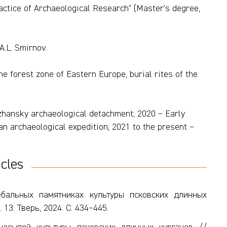
ractice of Archaeological Research" (Master's degree,
 A.L. Smirnov.
he forest zone of Eastern Europe, burial rites of the
hansky archaeological detachment; 2020 – Early
n archaeological expedition; 2021 to the present – ​​
icles
ебальных памятниках культуры псковских длинных
13. Тверь, 2024. С. 434–445.