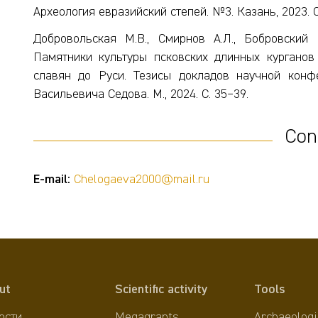
Археология евразийский степей. №3. Казань, 2023. С
Добровольская М.В., Смирнов А.Л., Бобровский М
Памятники культуры псковских длинных курганов
славян до Руси. Тезисы докладов научной конф
Васильевича Седова. М., 2024. С. 35–39.
Con
E-mail:
Chelogaeva2000@mail.ru
ut
Scientific activity
Tools
ости
Megagrants
Archaeologi