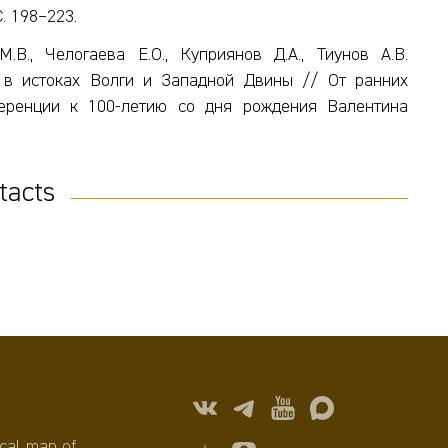
. 198–223.
.В., Челогаева Е.О., Куприянов Д.А., Тиунов А.В.
 в истоках Волги и Западной Двины // От ранних
еренции к 100-летию со дня рождения Валентина
tacts
cal map of