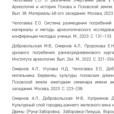
Челогаева Е.О. О различиях очертаний рвов у 
Археология и история Пскова и Псковской земли:
Вып. 38. Материалы 68-ого заседания. Москва, 2023.
Челогаева Е.О. Система размещения погребений 
материалы и методы археологического исследова
конференции молодых ученых. М., 2023. С. 131–133.
Добровольская М.В., Смирнов А.Л., Пророкова Е.Н
урнового погребения раннесредневекового кур
Института археологии. Вып. 266. М., 2022. С. 321–334
Смирнов А.Л., Угулава Н.Д., Челогаева Е.О., Д
могильника Бервенец культуры псковских длин
Псковской земли: ежегодник семинара имени ак
заседания. Москва, 2023. С. 223–238.
Смирнов А.Л., Добровольская М.В., Куприянов Д.
Культурный слой городищ раннего железного века и
Двины (Руна-Заборовка, Заборовка-Лихуша, Воро