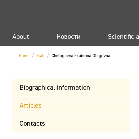
About
Новости
Scientific 
/
/
Home
Staff
Chelogaeva Ekaterina Olegovna
Biographical information
Articles
Contacts