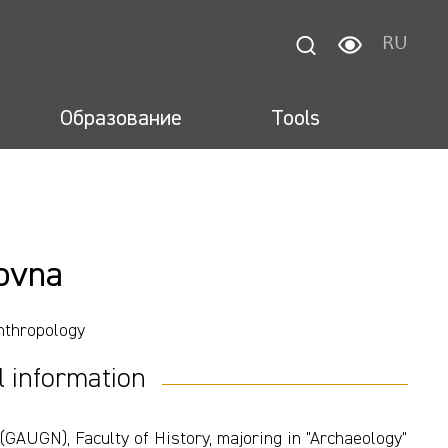
RU
Образование
Tools
ovna
nthropology
l information
GAUGN), Faculty of History, majoring in "Archaeology"