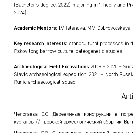
(Bachelor's degree, 2022), majoring in "Theory and P
2024).
Academic Mentors:
I.V. Islanova, M.V. Dobrovolskaya,
Key research interests:
ethnocultural processes in t
Pskov long barrow culture, paleogenetic studies.
Archaeological Field Excavations
2018 – 2020 – Sudz
Slavic archaeological expedition; 2021 – North Russia
Runic archaeological squad.
Art
Челогаева Е.О. Деревянные конструкции в погр
курганов // Тверской археологический сборник. Вып. 