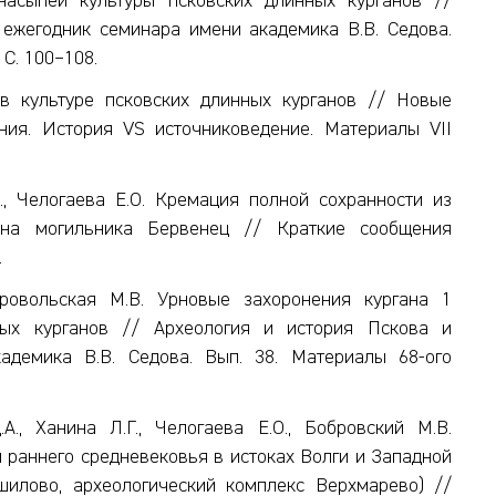
насыпей культуры псковских длинных курганов //
 ежегодник семинара имени академика В.В. Седова.
 С. 100–108.
в культуре псковских длинных курганов // Новые
ния. История VS источниковедение. Материалы VII
., Челогаева Е.О. Кремация полной сохранности из
гана могильника Бервенец // Краткие сообщения
.
обровольская М.В. Урновые захоронения кургана 1
ных курганов // Археология и история Пскова и
адемика В.В. Седова. Вып. 38. Материалы 68-ого
А., Ханина Л.Г., Челогаева Е.О., Бобровский М.В.
 раннего средневековья в истоках Волги и Западной
шилово, археологический комплекс Верхмарево) //