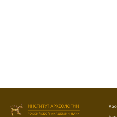
Abo
Нов