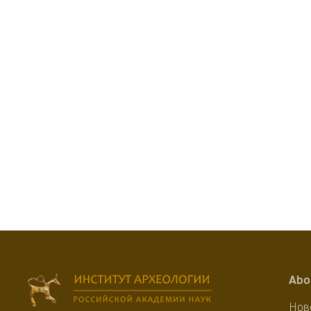
Abo
Нов