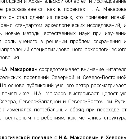
логодской и Архангельской областей, и исследование
е рассказывается, как в проектах Н. А. Макарова
что он стал одним из первых, кто применил новый,
ремя стандартом археологических исследований, и
ь новые методы естественных наук при изучении
ся роль ученого в решении проблем сохранения и
направлений специализированного археологического
зования.
Н.А. Макарова»
сосредоточивает внимание читателя
сельских поселений Северной и Северо-Восточной
 На основе публикаций ученого автор рассматривает,
 памятников, Н.А. Макаров выстраивает целостную
Севера, Северо-Западной и Северо-Восточной Руси,
как изменялся погребальный обряд при переходе от
ынвентарным погребениям, как менялись структура
еологической поездке с Н.А. Макаровым в Хеврон»