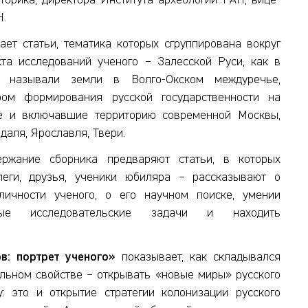
торика, директора Института археологии РАН, вице-
Н.
ает статьи, тематика которых сгруппирована вокруг
кта исследований ученого – Залесской Руси, как в
 называли земли в Волго-Окском междуречье,
ром формирования русской государственности на
е и включавшие территорию современной Москвы,
даля, Ярославля, Твери.
ержание сборника предваряют статьи, в которых
еги, друзья, ученики юбиляра – рассказывают о
личности ученого, о его научном поиске, умении
вые исследовательские задачи и находить
в: портрет ученого»
показывает, как складывался
ельном свойстве – открывать «новые миры» русского
: это и открытие стратегии колонизации русского