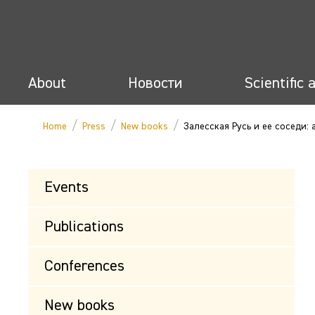
About
Новости
Scientific 
/
/
/
Home
Press
New books
Залесская Русь и ее соседи:
Events
Publications
Conferences
New books