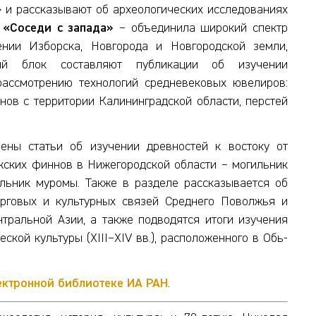
 и рассказывают об археологических исследованиях
–
«Соседи с запада»
– объединила широкий спектр
ении Изборска, Новгорода и Новгородской земли,
ьный блок составляют публикации об изучении
рассмотрению технологий средневековых ювелиров:
нов с территории Калининградской области, перстей
ены статьи об изучении древностей к востоку от
жских финнов в Нижегородской области – могильник
льник муромы. Также в разделе рассказывается об
орговых и культурных связей Среднего Поволжья и
тральной Азии, а также подводятся итоги изучения
кой культуры (XIII–XIV вв.), расположенного в Обь-
лектронной библиотеке ИА РАН
.