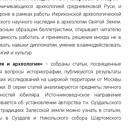
аничивающихся археологией средневековой Руси, и
евроне в рамках работы Иерихонской археологической
кого научного наследия в археологии Святой Земли.
расным образцом беллетристики, открывает читателю
димость работать и принимать решения иногда не в
овать навыки дипломатии, умение взаимодействовать
гий и культур.
ия и археология»
– собраны статьи, посвященные
я вопросы историографии, публикуются результаты
ских исследований на широкой территории от Москвы
ки. В серии статей анализируются предметы личного
остей юбиляра. Источниковедчское направение
вается об установлении авторства т.н. Суздальского
х традициях Залесской земли можно узнать в статьях,
ы в Суздале и Никольского собора Шартомского