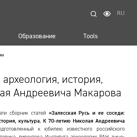
RU
Образование
Tools
ва
 археология, история,
лая Андреевича Макарова
ати сборник статей
«Залесская Русь и ее соседи:
стория, культура. К 70-летию Николая Андреевича
одготовленный к юбилею известного российского