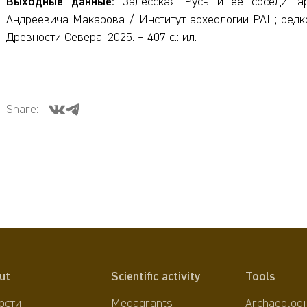
Выходные данные:
Залесская Русь и ее соседи: арх
Андреевича Макарова / Институт археологии РАН; редкол.:
Древности Севера, 2025. – 407 с.: ил.
Share:
ut
Scientific activity
Tools
ости
Megagrants
Archaeologi