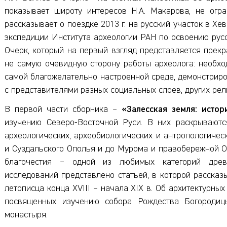
показывает широту интересов Н.А. Макарова, не огр
рассказывает о поездке 2013 г. на русский участок в Х
экспедиции Института археологии РАН по освоению русс
Очерк, который на первый взгляд представляется прек
не самую очевидную сторону работы археолога: необхо
самой благожелательно настроенной среде, демонстрир
с представителями разных социальных слоев, других рели
В первой части сборника –
«Залесская земля: истор
изучению Северо-Восточной Руси. В них раскрываютс
археологических, археобиологических и антропологиче
и Суздальского Ополья и до Мурома и правобережной О
благочестия – одной из любимых категорий древн
исследований представлено статьей, в которой рассказы
летописца конца XVIII – начала XIX в. Об архитектурны
посвященных изучению собора Рождества Богородиц
монастыря.