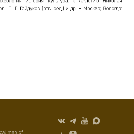
еология, история, культура: к 70-летию Николая
 П. Г. Гайдуков (отв. ред.) и др. – Москва; Вологда:
cal map of