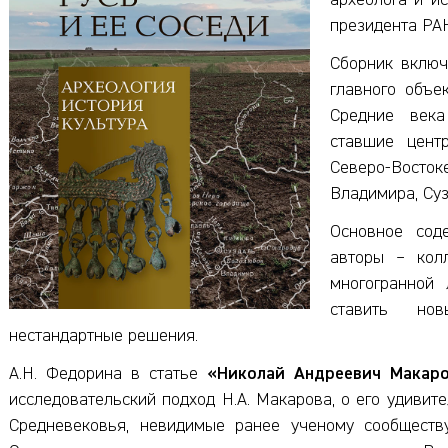
археолога и ис
президента РА
Сборник включ
главного объе
Средние века
ставшие цент
Северо-Восток
Владимира, Суз
Основное сод
авторы – колл
многогранной 
ставить но
нестандартные решения.
А.Н. Федорина в статье
«Николай Андреевич Макаро
исследовательский подход Н.А. Макарова, о его удивит
Средневековья, невидимые ранее ученому сообществу