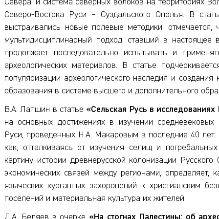
Севера, и система северных волоков на территориях Во
Северо-Востока Руси – Суздальского Ополья. В стать
выстраивались новые полевые методики, отмечается, 
мультидисциплинарный подход, ставший в настоящее в
продолжает последовательно испытывать и применят
археологических материалов. В статье подчеркивает
популяризации археологического наследия и создания 
образования в системе высшего и дополнительного обра
В.А. Лапшин в статье
«Сельская Русь в исследованиях 
на основных достижениях в изучении средневековых 
Руси, проведенных Н.А. Макаровым в последние 40 лет.
как, отталкиваясь от изучения селищ и погребальных
картину истории древнерусской колонизации Русского 
экономических связей между регионами, определяет, 
языческих курганных захоронений к христианским без
поселений и материальная культура их жителей.
Л.А. Беляев в очерке
«На стогнах Палестины: об арх