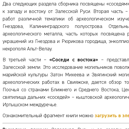
Два следующих раздела сборника посвящены «соседям»
к западу и востоку от Залесской Руси. Вторая часть 
работ различной тематики об археологическом изуч
Гнездова, Калининградского полуострова. Отдел
археологического металла, часть которых посвящена 
украшений из Гнездова и Рюрикова городища, энколпио
некрополя Альт-Велау.
В третьей части –
«Соседи с востока»
– представл
Залесской земли. Это исследование могильников повол
марийской культуры Затон Михеева и Звягинский моги
археологических работах в Свияжске, дается обзор т
Поочья со странами Ближнего и Среднего Востока, Цен
святилища дальних «соседей» – кыштовской археологичес
Иртышском междуречье.
Ознакомительный фрагмент книги можно
загрузить в э