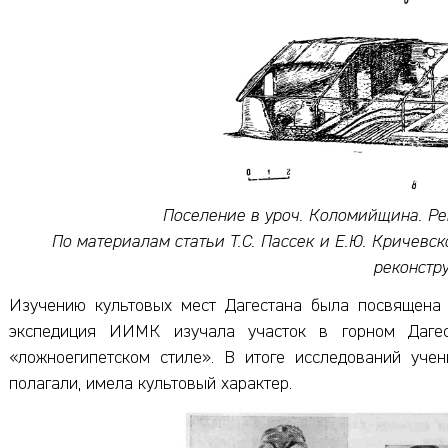
Поселение в уроч. Коломийщина. Р
По материалам статьи Т.С. Пассек и Е.Ю. Кричевс
реконстр
Изучению культовых мест Дагестана была посвящена с
экспедиция ИИМК изучала участок в горном Дагес
«ложноегипетском стиле». В итоге исследований учен
полагали, имела культовый характер.