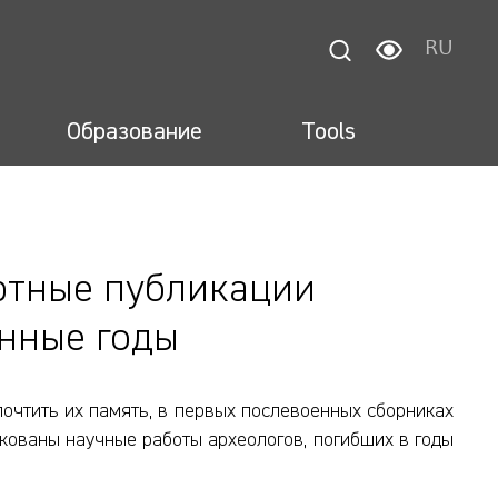
RU
Образование
Tools
ртные публикации
енные годы
очтить их память, в первых послевоенных сборниках
ованы научные работы археологов, погибших в годы