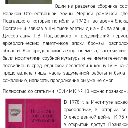
Один из разделов сборника сос
Великой Отечественной войны. Чёрной рамочкой зде
Подгаецкого, которые погибли в 1942 г. во время блок
Восточный Кавказ в II–I тысячелетии д н.э.» была защищ
Диссертация Г.В Подгаецкого «Предскифский перио
археологических памятников эпохи бронзы, распол
области. Как предположил автор, племена, населявшие б
были носителями срубной культуры и не имели генетиче
появились в среднедонской лесостепи к концу IV – начал
представляла лишь часть задуманной работы и была п
сожалению, написать продолжение он уже не смог.
Полностью со статьями КСИИМК № 13 можно познаком
В 1978 г. в Институте арх
археологии», в который в
Отечественной войны. К 75
в открытый доступ. Познак