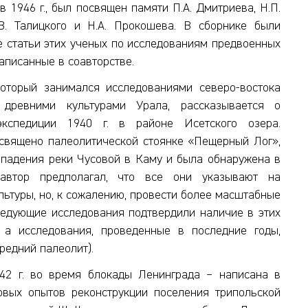
946 г., был посвящен памяти П.А. Дмитриева, Н.П.
.В. Талицкого и Н.А. Прокошева. В сборнике были
 статьи этих ученых по исследованиям предвоенных
написанные в соавторстве.
 который занимался исследованиями северо-востока
древними культурами Урала, рассказывается о
 экспедиции 1940 г. в районе Исетского озера.
освящено палеолитической стоянке «Пещерный Лог»,
впадения реки Чусовой в Каму и была обнаружена в
 автор предполагал, что все они указывают на
ьтуры, но, к сожалению, провести более масштабные
ледующие исследования подтвердили наличие в этих
, а исследования, проведенные в последние годы,
редний палеолит).
942 г. во время блокады Ленинграда – написана в
рвых опытов реконструкции поселения трипольской