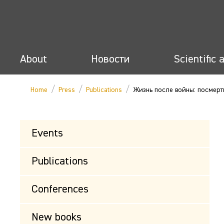
About
Новости
Scientific 
/
/
/
Home
Press
Publications
Жизнь после войны: посмерт
Events
Publications
Conferences
New books