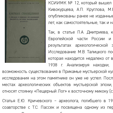
КСИИМК № 12, который вышел в 1
Кивокурцева, А.П. Круглова, М
опубликованы ранее не изданные
лет, как самостоятельные, так и 
Так, в статье П.А. Дмитриева,
Европейской части России и 
результатах археологической
Исследование М.В. Талицкого п
которая находится недалеко от 
1938 г. Анализируя находки,
возможность существования в Прикамье мустьерской кул
исследования на этом памятнике он уже не успел. Пос
местах археологических объектов мустьерской эпохи
относят стоянку «Пещерный Лог» к восточному микоку (с
Статья Е.Ю. Кричевского – археолога, погибшего в 1
соавторстве с Т.С. Пассек и посвящена одному из пе