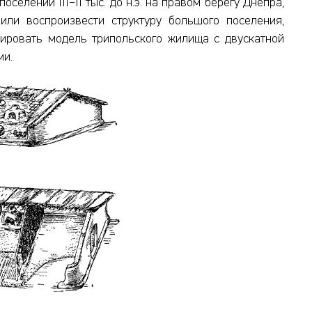
оселений III–II тыс. до н.э. на правом берегу Днепра,
или воспроизвести структуру большого поселения,
уировать модель трипольского жилища с двускатной
ми.