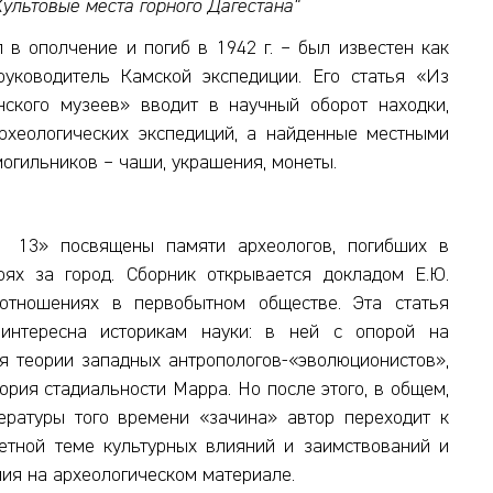
Культовые места горного Дагестана"
 в ополчение и погиб в 1942 г. – был известен как
руководитель Камской экспедиции. Его статья «Из
ского музеев» вводит в научный оборот находки,
рхеологических экспедиций, а найденные местными
огильников – чаши, украшения, монеты.
13» посвящены памяти археологов, погибших в
ях за город. Сборник открывается докладом Е.Ю.
отношениях в первобытном обществе. Эта статья
интересна историкам науки: в ней с опорой на
я теории западных антропологов-«эволюционистов»,
ория стадиальности Марра. Но после этого, в общем,
ературы того времени «зачина» автор переходит к
етной теме культурных влияний и заимствований и
ния на археологическом материале.