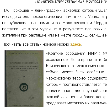
По материалам статьи А.П. Круглова "
Н.А. Прокошев – ленинградский археолог, который ушёл
исследователь археологических памятников Урала и 
неопубликованных памятников Молотовского и Чердын
поступившие в эти музеи не в результате плановых а
жителями при распашке или на месте городищ, селищ и м
Прочитать все статьи номера можно
здесь
.
«Краткие сообщения ИИМК № 
осаждённом Ленинграде и в бо
Кричевского о межплеменных 
сейчас может быть особенно 
марксистскую теорию осуждаютс
которым противопоставляется те
традиционного для научной лит
важной для него и более конкр
предлагает методику их различе