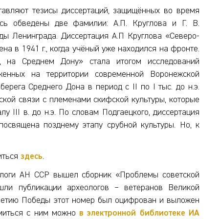
тавляют тезисы диссертаций, защищённых во время
сь обведены две фамилии: А.П. Круглова и Г. В.
ады Ленинграда. Диссертация А.П Круглова «Северо-
ена в 1941 г., когда учёный уже находился на фронте.
д на Среднем Дону» стала итогом исследований
оженных на территории современной Воронежской
ерега Среднего Дона в период с II по I тыс. до н.э.
ской связи с племенами скифской культуры, которые
у III в. до н.э. По словам Подгаецкого, диссертация
освящена позднему этапу срубной культуры. Но, к
иться
здесь
.
еологи АН ССР вышел сборник «Проблемы советской
ошли публикации археологов – ветеранов Великой
-летию Победы этот номер был оцифрован и выложен
омиться с ним можно
в электронной библиотеке ИА