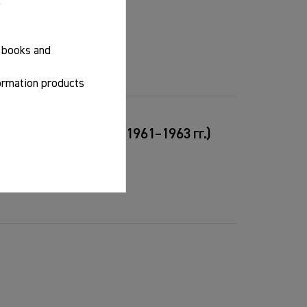
.
f books and
formation products
спедиции АН СССР (1961–1963 гг.)