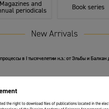
Magazines and
Book series
nnual periodicals
New Arrivals
роцессы в I тысячелетии н.э.: от Эльбы и Балкан
eement
ted the right to download files of publications located in the elec
ки". Вып. 7