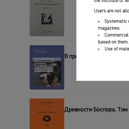
the Institute of 
Users are not all
Systematic 
magazines.
Commercial 
based on them.
Use of mater
В преддверии Африки. Ма
Древности Боспора. Том