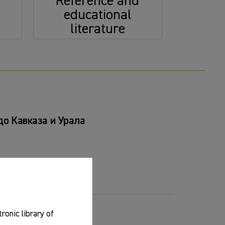
Reference and
educational
literature
 до Кавказа и Урала
tronic library of