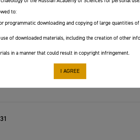
Archaeology of the Russian Academy of Sciences for personal use
owed to:
or programmatic downloading and copying of large quantities o
use of downloaded materials, including the creation of other in
ials in a manner that could result in copyright infringement.
териалы к истории Нубийской археологической эк
I AGREE
 31