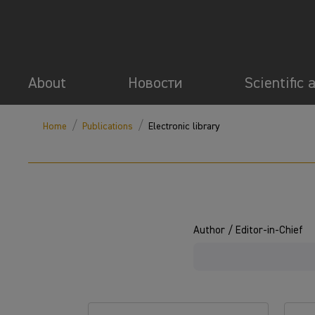
About
Новости
Scientific 
/
/
Home
Publications
Electronic library
Author / Editor-in-Chief