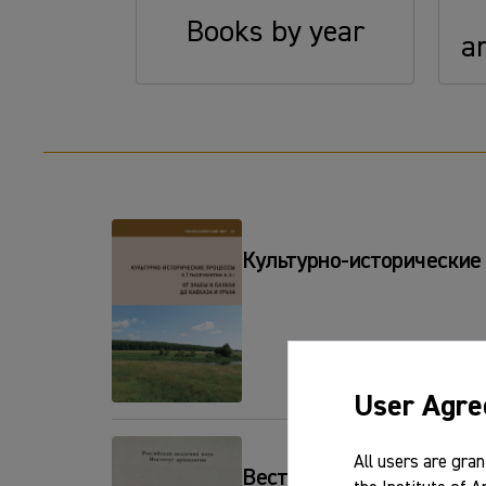
Books by year
a
Культурно-исторические п
User Agr
All users are gran
Вестник "История керами