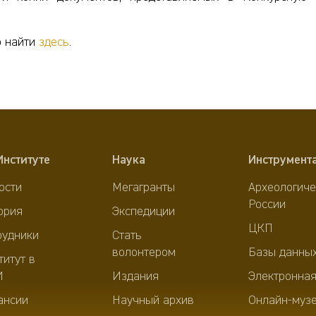
о найти
здесь
.
Институте
Наука
Инструмент
ости
Мегагранты
Археологиче
России
ория
Экспедиции
ЦКП
рудники
Стать
волонтером
Базы данны
титут в
И
Издания
Электронная
ансии
Научный архив
Онлайн-муз