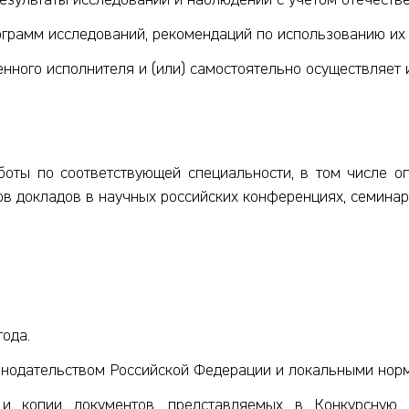
результаты ис­следований и наблюдений с учетом отечеств
грамм исследо­ваний, рекомендаций по использованию их р
енного исполнителя и (или) самостоятельно осуществляет 
оты по соответствующей специальности, в том числе оп
ров докладов в научных российских конференциях, семинар
года.
аконодательством Российской Федерации и локальными но
 и копии документов, представляемых в Конкурсную