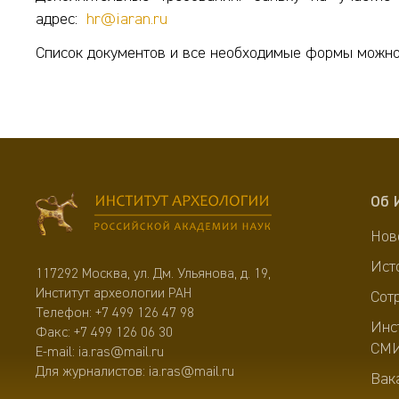
адрес:
hr@iaran.ru
Список документов и все необходимые формы можн
Об 
Нов
Ист
117292 Москва, ул. Дм. Ульянова, д. 19,
Институт археологии РАН
Сот
Телефон:
+7 499 126 47 98
Инс
Факс: +7 499 126 06 30
СМ
E-mail:
ia.ras@mail.ru
Для журналистов:
ia.ras@mail.ru
Вак