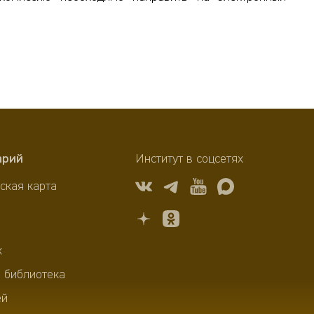
арий
Институт в соцсетях
ская карта
х
 библиотека
ей