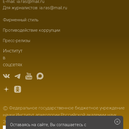
E-mail:
ia.ras@mail.ru
Для журналистов:
ia.ras@mail.ru
Фирменный стиль
Противодействие коррупции
Пресс-релизы
Институт
в
соцсетях
© Федеральное государственное бюджетное учреждение
науки Институт археологии Российской академии наук,
2006–2026
Оставаясь на сайте, Вы соглашаетесь с