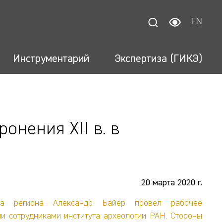
EN
Инструментарий
Экспертиза (ГИКЭ)
онения XII в. в
20 марта 2020 г.
ора региона Александр Байер провел рабочее
и сотрудниками института археологии РАН. Стороны