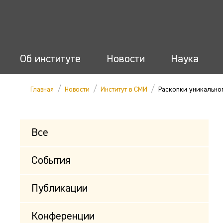
Об институте
Новости
Наука
/
/
/
Главная
Новости
Институт в СМИ
Раскопки уникальног
Все
События
Публикации
Конференции