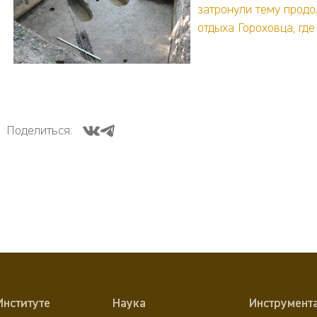
затронули тему продо
отдыха Гороховца, гд
Поделиться:
Институте
Наука
Инструмент