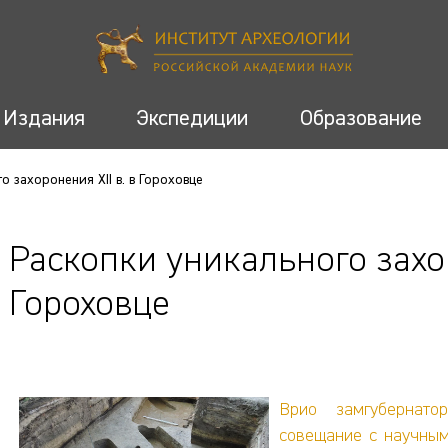
Издания
Экспедиции
Образование
о захоронения XII в. в Гороховце
Раскопки уникального захор
Гороховце
Врио замгубернат
совещание с научным